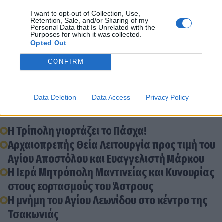
I want to opt-out of Collection, Use,
Retention, Sale, and/or Sharing of my
Personal Data that Is Unrelated with the
Purposes for which it was collected.
Opted Out
Gallery image
CONFIRM
Διάβασε σχετικά
Data Deletion
Data Access
Privacy Policy
Η Τρίπολη γιορτάζει το Πάσχα!
Αρχαιοπρεπής Θεία Λειτουργία προς τιμή του
Αγίου Αποστόλου και Ευαγγελιστή Μάρκου
Η Ιερά Μητρόπολη Μαντινείας και Κυνουρίας
στους εορτασμούς του Άστρους
Η μνήμη του Αγίου Λεωνίδου στο κέντρο της
Τσακωνιάς