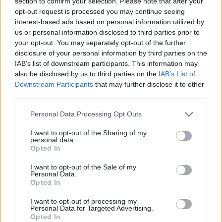
section to confirm your selection. Please note that after your
αναδημιουργίας, που όλα αυτά σημαίνουν Πάσχα.
opt-out request is processed you may continue seeing
Παράλληλα ευχαρίστησε τους Ιερείς και τις
interest-based ads based on personal information utilized by
ιερατικές οικογένειες, αλλά και τους ιεροψάλτες για
us or personal information disclosed to third parties prior to
your opt-out. You may separately opt-out of the further
την ανταπόκρισή τους στην διακονία τους.
disclosure of your personal information by third parties on the
IAB’s list of downstream participants. This information may
Με το πέρας του Εσπερινού ο Μητροπολίτης
also be disclosed by us to third parties on the
IAB’s List of
διένειμε σε Ιερείς, άρχοντες και πιστούς κόκκινα
Downstream Participants
that may further disclose it to other
third parties.
αυγά αναφωνώντας τον Αναστάσιμο χαιρετισμό
“Χριστός Ανέστη”
Personal Data Processing Opt Outs
I want to opt-out of the Sharing of my
personal data.
Opted In
I want to opt-out of the Sale of my
Personal Data.
Opted In
I want to opt-out of processing my
Personal Data for Targeted Advertising.
Opted In