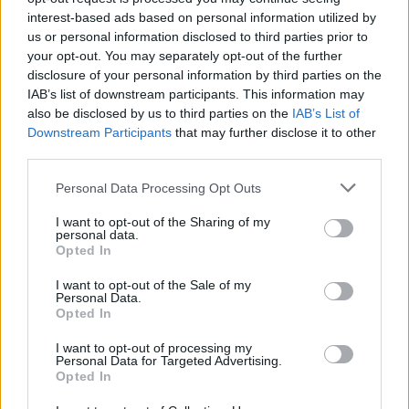
θερμά».
interest-based ads based on personal information utilized by
us or personal information disclosed to third parties prior to
Ο Καθηγητής Ψυχιατρικής, κ.
Αντώνιος Πολίτης
,
your opt-out. You may separately opt-out of the further
disclosure of your personal information by third parties on the
Διευθυντής της Μονάδας Ψυχογηριατρικής της Α΄
IAB’s list of downstream participants. This information may
Ψυχιατρικής Κλινικής του Αιγινητείου Νοσοκομείου
also be disclosed by us to third parties on the
IAB’s List of
(ΕΚΠΑ), σημείωσε:
Downstream Participants
that may further disclose it to other
third parties.
«Ευχαριστώ θερμά τον Δήμο Τρίπολης και τον
Personal Data Processing Opt Outs
Δήμαρχο προσωπικά για τη θερμή υποδοχή και τη
στήριξη σε αυτή την πρωτοβουλία. Στόχος μας
I want to opt-out of the Sharing of my
personal data.
είναι να ευαισθητοποιήσουμε το σύνολο της
Opted In
κοινωνίας – όχι μόνο τους ηλικιωμένους, αλλά και
I want to opt-out of the Sale of my
τις νεότερες γενιές – για την ανάγκη πρόληψης,
Personal Data.
έγκαιρης διάγνωσης και υποστήριξης των
Opted In
ανθρώπων με άνοια και Alzheimer. Η Τρίπολη, με
I want to opt-out of processing my
Personal Data for Targeted Advertising.
αυτή τη συνεργασία, μπορεί να αποτελέσει
Opted In
πρότυπο στην Πελοπόννησο για την παροχή