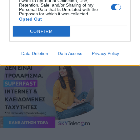
καινοτόμων υπηρεσιών για την τρίτη ηλικία. Ήδη
I want to opt-out of Collection, Use,
Retention, Sale, and/or Sharing of my
δρομολογείται η δημιουργία ενός Κέντρου Ημέρας
Personal Data that Is Unrelated with the
Purposes for which it was collected.
για την Άνοια στην Τεγέα, που θα προσφέρει
Opted Out
εξειδικευμένες υπηρεσίες στήριξης στους
CONFIRM
πάσχοντες και τις οικογένειές τους».
Data Deletion
Data Access
Privacy Policy