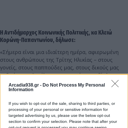
Η Αντιδήμαρχος Κοινωνικής Πολιτικής, κα Κλειώ
Κορώνη-Παπαντωνίου, δήλωσε:
«Σήμερα είναι μια ιδιαίτερη ημέρα, αφιερωμένη
στους ανθρώπους της Τρίτης Ηλικίας – στους
γονείς, στους παππούδες μας, στους δικούς μας
ανθρώπους. Οφείλουμε να στεκόμαστε δίπλα τους
με σεβασμό και φροντίδα. Το διήμερο αυτό έρχεται
Arcadia938.gr -
Do Not Process My Personal
Information
να αναδείξει τη σημασία της πρόληψης και της
ενημέρωσης σχετικά με την άνοια και τη νόσο
If you wish to opt-out of the sale, sharing to third parties, or
Alzheimer, με τη στήριξη του Ινστιτούτου Υγιούς
processing of your personal or sensitive information for
Γήρανσης “Μέντωρ” και του Ιδρύματος
targeted advertising by us, please use the below opt-out
Στασινόπουλος, τους οποίους ευχαριστούμε
section to confirm your selection. Please note that after your
opt-out request is processed you may continue seeing