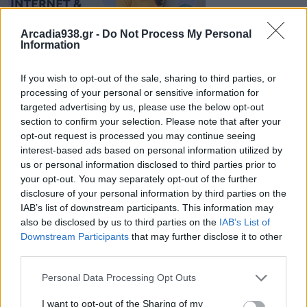
Arcadia938.gr -
Do Not Process My Personal
Information
If you wish to opt-out of the sale, sharing to third parties, or
processing of your personal or sensitive information for
targeted advertising by us, please use the below opt-out
Φέτος στην ΕΠΑΣ Μαθητείας ΔΥΠΑ Τρίπολης θα
section to confirm your selection. Please note that after your
λειτουργήσουν οι εξής ειδικότητες:
opt-out request is processed you may continue seeing
interest-based ads based on personal information utilized by
us or personal information disclosed to third parties prior to
-Αισθητικής Τέχνης
your opt-out. You may separately opt-out of the further
-Αρτοποιίας-Ζαχαροπλαστικής
disclosure of your personal information by third parties on the
IAB’s list of downstream participants. This information may
-Βοηθός Φαρμακείου
also be disclosed by us to third parties on the
IAB’s List of
-Μαγειρικής Τέχνης
Downstream Participants
that may further disclose it to other
third parties.
Περισσότερες πληροφορίες
Personal Data Processing Opt Outs
ΤΕΡΜΑ ΚΑΡΑΪΣΚΑΚΗ, ΑΓ. ΓΕΩΡΓΙΟΣ
I want to opt-out of the Sharing of my
Τηλέφωνo: 2710233061