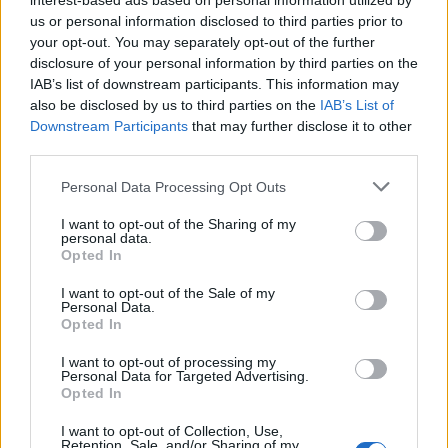
interest-based ads based on personal information utilized by
us or personal information disclosed to third parties prior to
your opt-out. You may separately opt-out of the further
Η «Λαϊκή Συσπείρωση» είχε προειδοποιήσει από
disclosure of your personal information by third parties on the
την πρώτη στιγμή ότι η διαχείριση των
IAB’s list of downstream participants. This information may
απορριμμάτων με κριτήριο το κέρδος των
also be disclosed by us to third parties on the
IAB’s List of
επιχειρηματικών ομίλων θα οδηγήσει σε πανάκριβα
Downstream Participants
that may further disclose it to other
third parties.
δημοτικά τέλη και περιβαλλοντικούς κινδύνους.
Personal Data Processing Opt Outs
Οι κάτοικοι έχουν δικαίωμα να απαιτούν πλήρη
I want to opt-out of the Sharing of my
ενημέρωση, διαφάνεια και ουσιαστικό έλεγχο για τη
personal data.
Opted In
λειτουργία της μονάδας, τις περιβαλλοντικές
επιπτώσεις και τις σχέσεις δημοτικής αρχής –
I want to opt-out of the Sale of my
Personal Data.
επιχειρηματικών ομίλων.
Opted In
I want to opt-out of processing my
Personal Data for Targeted Advertising.
Διάβασε σχετικά
Opted In
I want to opt-out of Collection, Use,
Retention, Sale, and/or Sharing of my