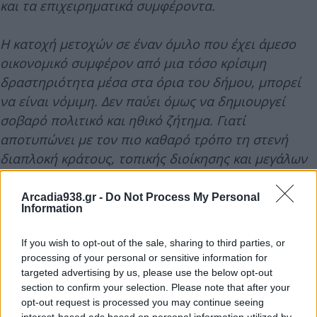
και τα επιχειρηματικά συμφέροντα.
Η κατοχή μετοχών σε έναν όμιλο που έχει άμεσο
οικονομικό συμφέρον από μια τόσο κρίσιμη
δραστηριότητα μέσα στα όρια του δήμου, μπορεί
να είναι νόμιμη. Δεν παύει όμως να δημιουργεί
σοβαρό πολιτικό και ηθικό ζήτημα. Γιατί
αποτυπώνει με τον πιο καθαρό τρόπο τη στενή
διαπλοκή κράτους, τοπικής διοίκησης και μεγάλων
επιχειρηματικών ομίλων.
Arcadia938.gr -
Do Not Process My Personal
Information
Η Τοπική Διοίκηση, που παρουσιάζεται ως
«ουδέτερη» και «ανεξάρτητη», λειτουργεί όλο και
If you wish to opt-out of the sale, sharing to third parties, or
περισσότερο ως μηχανισμός διευκόλυνσης των
processing of your personal or sensitive information for
επενδύσεων των μεγάλων εταιρειών, ανεξάρτητα
targeted advertising by us, please use the below opt-out
section to confirm your selection. Please note that after your
από τις συνέπειες για τον λαό και το περιβάλλον.
opt-out request is processed you may continue seeing
Αυτό είναι το πραγματικό πρόβλημα.