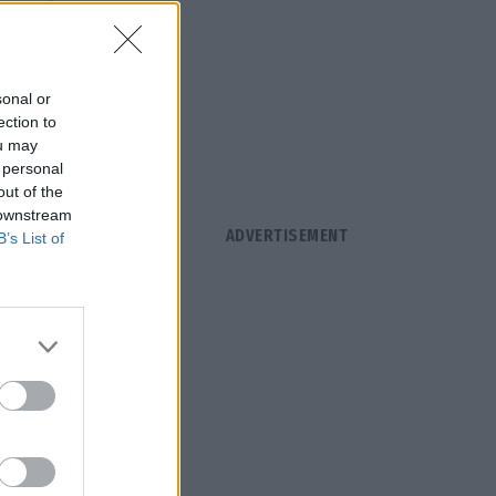
ντι-ψήφισμα»
 της
sonal or
ection to
ou may
 personal
out of the
 downstream
B’s List of
σικών