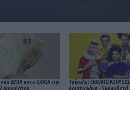
 από ΔΥΠΑ και e-ΕΦΚΑ την
Τρίπολη: ΕΚΚΛΗΣΙΑΖΟΥΣΕΣ
7 Αυγούστου
Αριστοφάνη - Σκηνοθετεί
Μουμουλίδης
58
04.08.2026 12:52