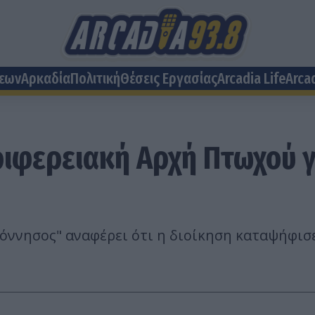
σεων
Αρκαδία
Πολιτική
Θέσεις Eργασίας
Arcadia Life
Arca
φερειακή Αρχή Πτωχού γύ
ννησος" αναφέρει ότι η διοίκηση καταψήφισε