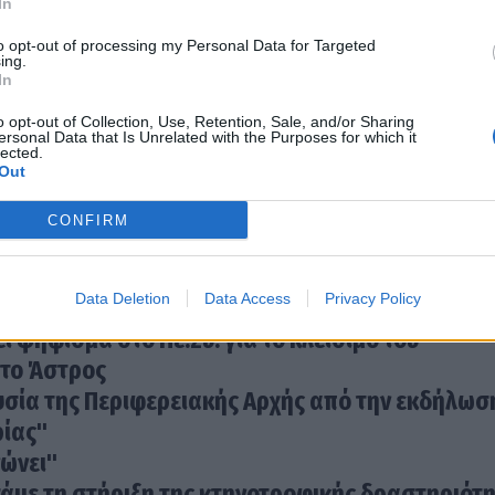
In
to opt-out of processing my Personal Data for Targeted
ην κυβερνητική πολιτική.
ing.
In
o opt-out of Collection, Use, Retention, Sale, and/or Sharing
ersonal Data that Is Unrelated with the Purposes for which it
lected.
Out
CONFIRM
Data Deletion
Data Access
Privacy Policy
ψήφισμα στο Πε.Συ. για το κλείσιμο του
το Άστρος
σία της Περιφερειακής Αρχής από την εκδήλωση
ρίας"
νώνει"
άμε τη στήριξη της κτηνοτροφικής δραστηριότ