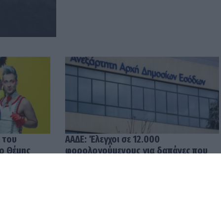
 του
ΑΑΔΕ: Έλεγχοι σε 12.000
 ο Θέμης
φορολογούμενους για δαπάνες που
υπερβαίνουν τα δηλωθέντα
εισοδήματα
04.08.2026 12:48