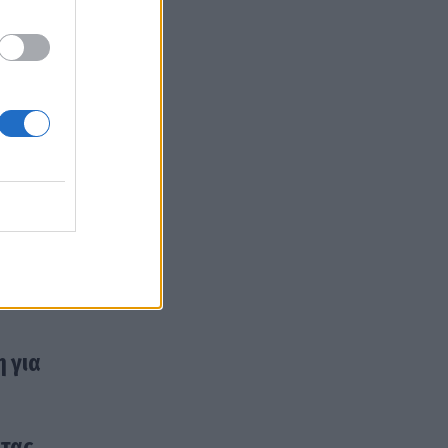
 για
ητας