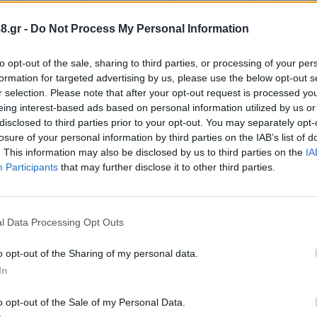
ψήφισε το ψήφισμα και επέλεξε να στηρίξει ένα «α
ωρίς καμία ουσιαστική διεκδίκηση για τους πολίτες
8.gr -
Do Not Process My Personal Information
to opt-out of the sale, sharing to third parties, or processing of your per
formation for targeted advertising by us, please use the below opt-out s
r selection. Please note that after your opt-out request is processed y
eing interest-based ads based on personal information utilized by us or
disclosed to third parties prior to your opt-out. You may separately opt-
losure of your personal information by third parties on the IAB’s list of
. This information may also be disclosed by us to third parties on the
IA
Participants
that may further disclose it to other third parties.
l Data Processing Opt Outs
o opt-out of the Sharing of my personal data.
In
ων τοπικών κοινωνιών, απέναντι στη συρρίκνωση βα
o opt-out of the Sale of my Personal Data.
ίθρου.