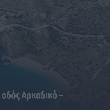
 οδός Αρκαδικό –