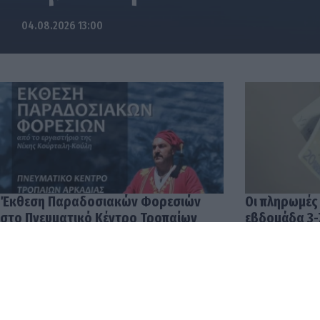
04.08.2026 13:00
Έκθεση Παραδοσιακών Φορεσιών
Οι πληρωμές
στο Πνευματικό Κέντρο Τροπαίων
εβδομάδα 3-
04.08.2026 12:57
03.08.2026 14: