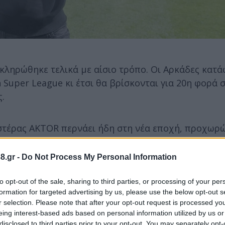
κληρώθηκε τελικά με αίσιο τρόπο. Οι Αρκάδες κατ
Super League κι έτσι θα βρίσκονται για 20η φορά 
.
στέρας AKTOR περνάει ήδη στη νέα εποχή, προχωρ
όνο στο συγκεκριμένο κομμάτι. Οι «κιτρινομπλέ» αν
πιστρέφει στην Τρίπολη, μιας και είχε αγωνιστεί ως
8.gr -
Do Not Process My Personal Information
ο παρελθόν.
to opt-out of the sale, sharing to third parties, or processing of your per
formation for targeted advertising by us, please use the below opt-out s
 ΟΦΗ, ο
Τσαμπούρης
αναλαμβάνει χρέη αθλητικού 
r selection. Please note that after your opt-out request is processed y
μεταγραφικό σχεδιασμό. Επιπλέον, οι Αρκάδες «έκλ
eing interest-based ads based on personal information utilized by us or
disclosed to third parties prior to your opt-out. You may separately opt-