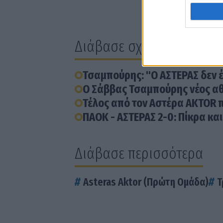
Διάβασε σχετικά
Τσαμπούρης: "Ο ΑΣΤΕΡΑΣ δεν έ
Ο Σάββας Τσαμπούρης νέος αθ
Τέλος από τον Αστέρα AKTOR π
ΠΑΟΚ - ΑΣΤΕΡΑΣ 2-0: Πίκρα κα
Διάβασε περισσότερα
Asteras Aktor (Πρώτη Ομάδα)
Τ