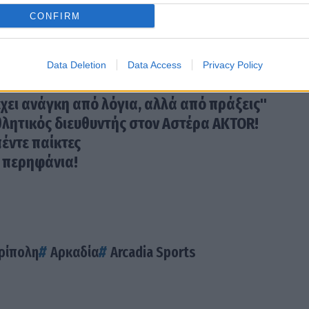
CONFIRM
Data Deletion
Data Access
Privacy Policy
χει ανάγκη από λόγια, αλλά από πράξεις"
λητικός διευθυντής στον Αστέρα AKTOR!
έντε παίκτες
ι περηφάνια!
ρίπολη
Αρκαδία
Arcadia Sports