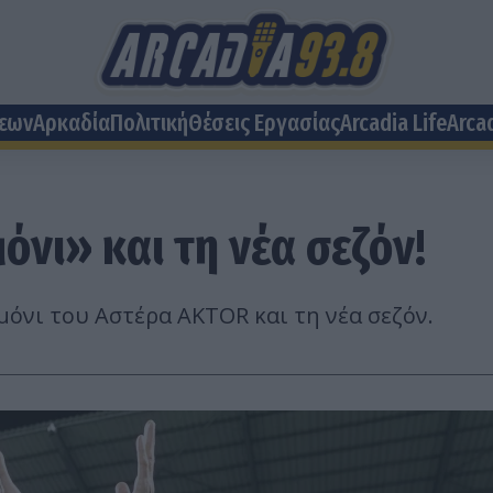
σεων
Αρκαδία
Πολιτική
Θέσεις Eργασίας
Arcadia Life
Arca
νι» και τη νέα σεζόν!
όνι του Αστέρα AKTOR και τη νέα σεζόν.