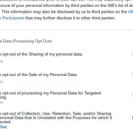
α συνεχίσει να τα έχει ο
Γιώργος Αντωνόπουλος
.
losure of your personal information by third parties on the IAB’s list of
α συσπειρώσει τους πάντες στην Τρίπολη και οδηγ
. This information may also be disclosed by us to third parties on the
IA
Participants
that may further disclose it to other third parties.
l Data Processing Opt Outs
o opt-out of the Sharing of my personal data.
In
o opt-out of the Sale of my Personal Data.
In
to opt-out of processing my Personal Data for Targeted
ing.
In
o opt-out of Collection, Use, Retention, Sale, and/or Sharing
ersonal Data that Is Unrelated with the Purposes for which it
lected.
Out