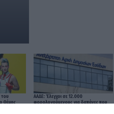
 του
ΑΑΔΕ: Έλεγχοι σε 12.000
 ο Θέμης
φορολογούμενους για δαπάνες που
υπερβαίνουν τα δηλωθέντα
εισοδήματα