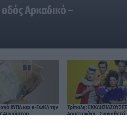
 οδός Αρκαδικό –
 από ΔΥΠΑ και e-ΕΦΚΑ την
Τρίπολη: ΕΚΚΛΗΣΙΑΖΟΥΣΕΣ
7 Αυγούστου
Αριστοφάνη - Σκηνοθετεί
Μουμουλίδης
58