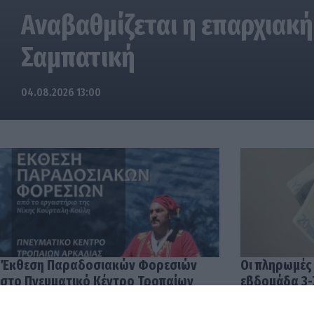
Αναβαθμίζεται η επαρχιακή
Σαμπατική
04.08.2026 13:00
Έκθεση Παραδοσιακών Φορεσιών
Οι πληρωμές
στο Πνευματικό Κέντρο Τροπαίων
εβδομάδα 3-
04.08.2026 12:57
03.08.2026 14: