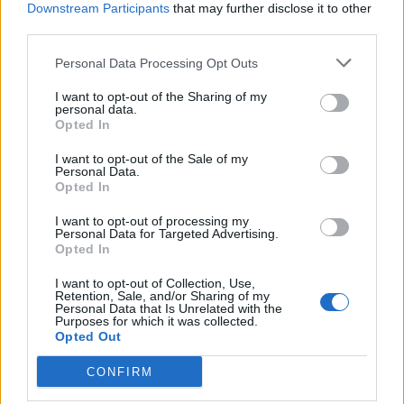
Downstream Participants
that may further disclose it to other
third parties.
Personal Data Processing Opt Outs
Διάβασε σχετικά
I want to opt-out of the Sharing of my
personal data.
Opted In
Τσακώθηκαν για την προτεραιότητα και πήγε
I want to opt-out of the Sale of my
Personal Data.
να την πατήσει με το αυτοκίνητο - Απίστευτο
Opted In
βίντεο
I want to opt-out of processing my
Τροχαίο στη ΒΙΠΕ Τρίπολης (pic)
Personal Data for Targeted Advertising.
Τραυματισμένο γεράκι εντοπίστηκε στην
Opted In
Τοπική Κοινότητα Περθωρίου
I want to opt-out of Collection, Use,
Retention, Sale, and/or Sharing of my
Νέα επιχείρηση της ΕΛ.ΑΣ. σε καταυλισμούς
Personal Data that Is Unrelated with the
Purposes for which it was collected.
ρομά στην Αρκαδία
Opted Out
Χειροπέδες σε 57χρονο, στον δήμο Ναυπλιέων,
CONFIRM
για υπόθεση ναρκωτικών