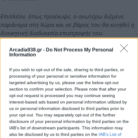
Επιπλέον, όπως προέκυψε, ο ανωτέρω διέμενε
παράνομα στη Χώρα και σε βάρος του θα κινηθεί η
διοικητική διαδικασία επιστροφής του.
Arcadia938.gr -
Do Not Process My Personal
Προανάκριση διενεργεί το Τμήμα Δίωξης και
Information
Εξιχνίασης Εγκλημάτων Τρίπολης.
If you wish to opt-out of the sale, sharing to third parties, or
processing of your personal or sensitive information for
targeted advertising by us, please use the below opt-out
section to confirm your selection. Please note that after your
opt-out request is processed you may continue seeing
interest-based ads based on personal information utilized by
us or personal information disclosed to third parties prior to
your opt-out. You may separately opt-out of the further
disclosure of your personal information by third parties on the
IAB’s list of downstream participants. This information may
also be disclosed by us to third parties on the
IAB’s List of