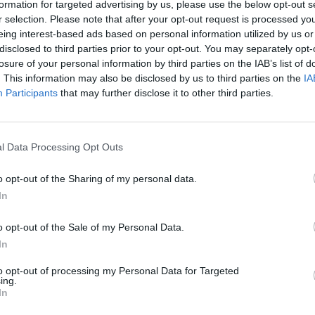
ίοι θα συμβάλλουν στην προώθηση της εικόνας της 
formation for targeted advertising by us, please use the below opt-out s
r selection. Please note that after your opt-out request is processed y
eing interest-based ads based on personal information utilized by us or
disclosed to third parties prior to your opt-out. You may separately opt-
losure of your personal information by third parties on the IAB’s list of
βε η Γορτύνια Γεωργία Δημοπούλου, στέλεχος με 
. This information may also be disclosed by us to third parties on the
IA
υ, καθώς και οργανωτικές και επικοινωνιακές δεξιό
Participants
that may further disclose it to other third parties.
 του ΕΟΤ στην περιοχή.
l Data Processing Opt Outs
o opt-out of the Sharing of my personal data.
In
o opt-out of the Sale of my Personal Data.
In
to opt-out of processing my Personal Data for Targeted
ing.
In