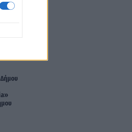
 Δήμου
ia»
ήμου