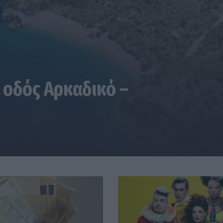
 οδός Αρκαδικό –