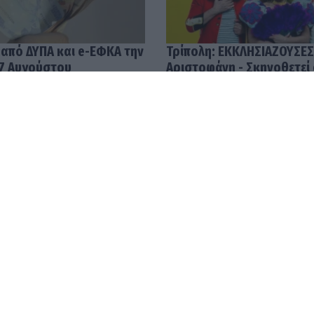
 από ΔΥΠΑ και e-ΕΦΚΑ την
Τρίπολη: ΕΚΚΛΗΣΙΑΖΟΥΣΕΣ
7 Αυγούστου
Αριστοφάνη - Σκηνοθετεί
Μουμουλίδης
58
04.08.2026 12:52
με τις υψηλότερες
Ανοίγει ο δρόμος για πλη
ην Ελλάδα – Μισθοί που
24.000 νέους αγρότες χω