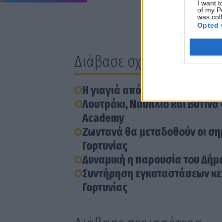
I want t
of my P
was col
Opted 
Διάβασε σχετικά
Η γιαγιά από τη Γορτυνία που έ
Λουτράκι, Ναύπλιο και Βυτίνα
Academy
Ζωντανά θα μεταδοθούν οι ση
Γορτυνίας
Δυναμική η παρουσία του Δήμ
Συντήρηση εγκαταστάσεων κεν
Γορτυνίας