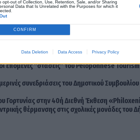
o opt-out of Collection, Use, Retention, Sale, and/or Sharing
ersonal Data that Is Unrelated with the Purposes for which it
lected.
Out
CONFIRM
Data Deletion
Data Access
Privacy Policy
γινε viral στο ΑΛ-ΤΣΑΝΤΙΡΙ ΝΙΟΥΣ
 οι επόμενες "στάσεις" του Peloponnese Tourism
μερινές συνεδριάσεις του Δημοτικού Συμβουλίου
ου Γορτυνίας στην 40ή Διεθνή Έκθεση «Philoxen
τρικής θέρμανσης στις σχολικές μονάδες του Δ