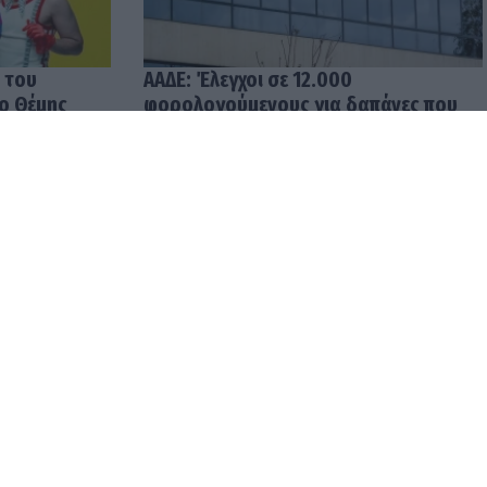
 του
ΑΑΔΕ: Έλεγχοι σε 12.000
 ο Θέμης
φορολογούμενους για δαπάνες που
υπερβαίνουν τα δηλωθέντα
εισοδήματα
04.08.2026 12:48
ρωμές σε
Ενοίκια: Υποχρεωτικές οι
ρίς
τραπεζικές πληρωμές από