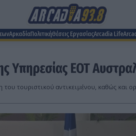
σεων
Αρκαδία
Πολιτική
Θέσεις Eργασίας
Arcadia Life
Arca
της Υπηρεσίας ΕΟΤ Αυστρα
 του τουριστικού αντικειμένου, καθώς και ορ