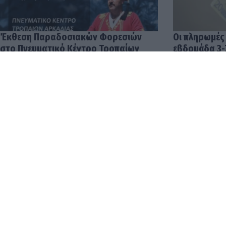
Έκθεση Παραδοσιακών Φορεσιών
Οι πληρωμές
στο Πνευματικό Κέντρο Τροπαίων
εβδομάδα 3-
04.08.2026 12:57
03.08.2026 14:
Οι δουλειές 
αποδοχές στ