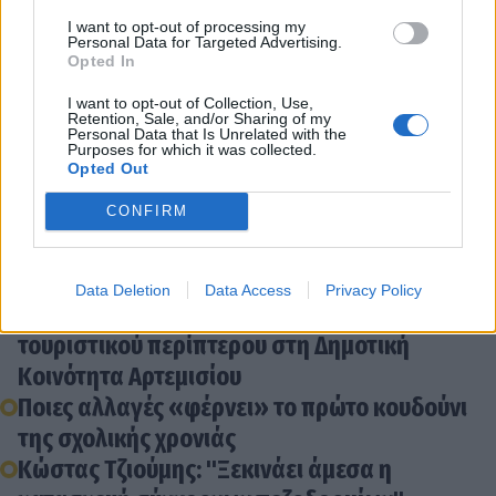
Διάβασε σχετικά
I want to opt-out of processing my
Personal Data for Targeted Advertising.
Opted In
"Στο επίκεντρο σημαντικών αθλητικών
I want to opt-out of Collection, Use,
Retention, Sale, and/or Sharing of my
γεγονότων ο Δήμος Τρίπολης" (photos)
Personal Data that Is Unrelated with the
Purposes for which it was collected.
Έλατα για τον χριστουγεννιάτικο διάκοσμο
Opted Out
αναζητεί ο δήμος Τρίπολης
CONFIRM
Ο Δήμος Τρίπολης διαχρονικά στο πλευρό των
μαθητών και των εκπαιδευτικών που
επενδύουν στη γνώση
Data Deletion
Data Access
Privacy Policy
Δημοπρασία για την εκμίσθωση του
τουριστικού περίπτερου στη Δημοτική
Κοινότητα Αρτεμισίου
Ποιες αλλαγές «φέρνει» το πρώτο κουδούνι
της σχολικής χρονιάς
Κώστας Τζιούμης: "Ξεκινάει άμεσα η