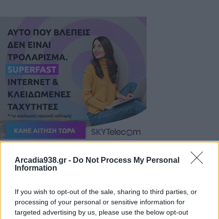
Με αυτά τα λόγια αναφέρθηκε ο Δήμαρχος
Arcadia938.gr -
Do Not Process My Personal
Information
Τρίπολης, κ. Κώστας Τζιούμης στην επιτυχή
διοργάνωση του 4ου Ιστορικού Ράλλυ Τρίπολης, το
If you wish to opt-out of the sale, sharing to third parties, or
οποίο πραγματοποιήθηκε στην πόλη μας το
processing of your personal or sensitive information for
διήμερο 15-16 Μαρτίου.
targeted advertising by us, please use the below opt-out