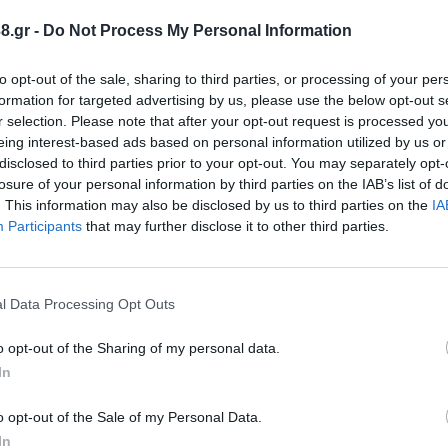
ης ημέρας (11:00 – 17:00).
αφεΐνη και τα βαριά γεύματα.
8.gr -
Do Not Process My Personal Information
ι γυαλιά ηλίου – χρησιμοποιήστε αντηλιακό.
to opt-out of the sale, sharing to third parties, or processing of your per
Αν δεν υπάρχει κλιματισμός στο σπίτι, επισκεφθείτ
formation for targeted advertising by us, please use the below opt-out s
οι Δήμοι.
r selection. Please note that after your opt-out request is processed y
 ή γείτονες που ζουν μόνοι τους.
eing interest-based ads based on personal information utilized by us or
τικές δραστηριότητες στο ελάχιστο.
disclosed to third parties prior to your opt-out. You may separately opt-
losure of your personal information by third parties on the IAB’s list of
λησης, επικοινωνήστε άμεσα με το 166 (ΕΚΑΒ) ή επι
. This information may also be disclosed by us to third parties on the
IA
Participants
that may further disclose it to other third parties.
ντονισμό με τους Δήμους, τις Δομές Υγείας και τις
l Data Processing Opt Outs
o opt-out of the Sharing of my personal data.
In
o opt-out of the Sale of my Personal Data.
In