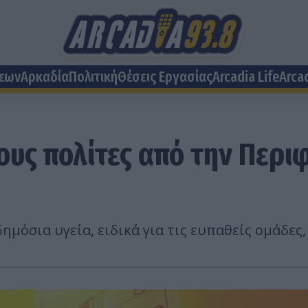
σεων
Αρκαδία
Πολιτική
Θέσεις Eργασίας
Arcadia Life
Arca
τους πολίτες από την Περ
ημόσια υγεία, ειδικά για τις ευπαθείς ομάδες