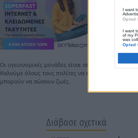
I want 
Advertis
Opted 
I want t
of my P
was col
Opted 
Οι υγειονομικές μονάδες είναι σε ετοιμότητα για τ
Καλούμε όλους τους πολίτες να επιδείξουν υπευθυ
μπορούν να σώσουν ζωές.
Διάβασε σχετικά