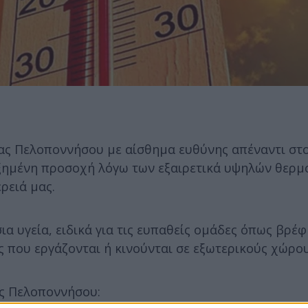
ιας Πελοποννήσου με αίσθημα ευθύνης απέναντι στ
υξημένη προσοχή λόγω των εξαιρετικά υψηλών θερ
ρειά μας.
α υγεία, ειδικά για τις ευπαθείς ομάδες όπως βρέφ
ς που εργάζονται ή κινούνται σε εξωτερικούς χώρου
ας Πελοποννήσου: