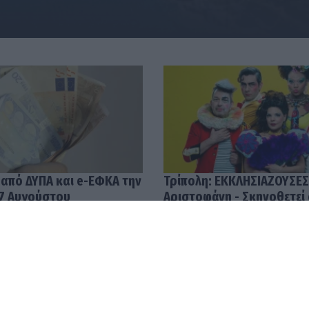
 από ΔΥΠΑ και e-ΕΦΚΑ την
Τρίπολη: ΕΚΚΛΗΣΙΑΖΟΥΣΕΣ
7 Αυγούστου
Αριστοφάνη - Σκηνοθετεί
Μουμουλίδης
58
04.08.2026 12:52