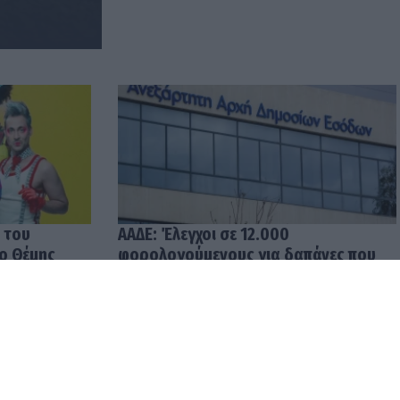
 του
ΑΑΔΕ: Έλεγχοι σε 12.000
 ο Θέμης
φορολογούμενους για δαπάνες που
υπερβαίνουν τα δηλωθέντα
εισοδήματα
04.08.2026 12:48