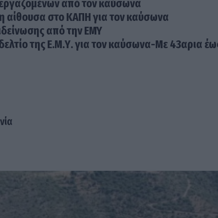
ν εργαζομένων από τον καύσωνα
νη αίθουσα στο ΚΑΠΗ για τον καύσωνα
ιδείνωσης από την ΕΜΥ
δελτίο της Ε.Μ.Υ. για τον καύσωνα-Με 43αρια έω
νία