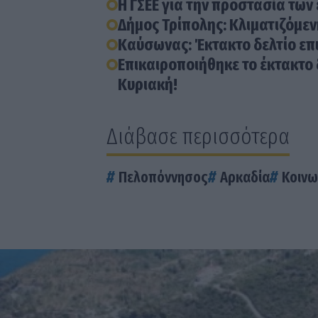
Η ΓΣΕΕ για την προστασία τω
Δήμος Τρίπολης: Κλιματιζόμε
Καύσωνας: Έκτακτο δελτίο επ
Επικαιροποιήθηκε το έκτακτο 
Κυριακή!
Διάβασε περισσότερα
Πελοπόννησος
Αρκαδία
Κοινω