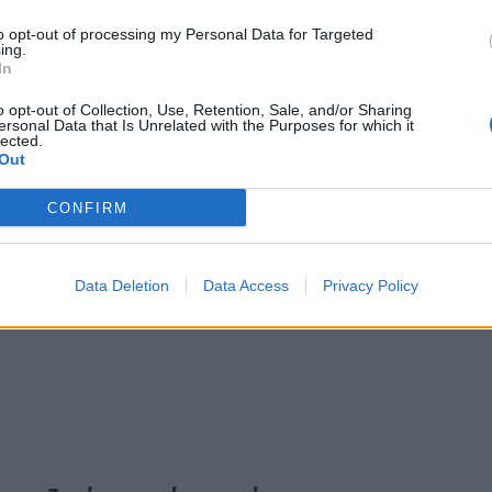
to opt-out of processing my Personal Data for Targeted
ing.
In
o opt-out of Collection, Use, Retention, Sale, and/or Sharing
ersonal Data that Is Unrelated with the Purposes for which it
lected.
Out
CONFIRM
ην αντιμετώπιση σχετικών περιστατικών.
νότητα και αλληλεγγύη. Η πρόληψη και η έγκαιρη α
Data Deletion
Data Access
Privacy Policy