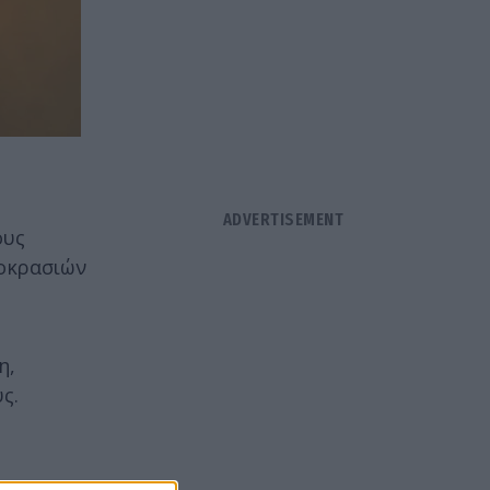
ους
μοκρασιών
η,
ς.