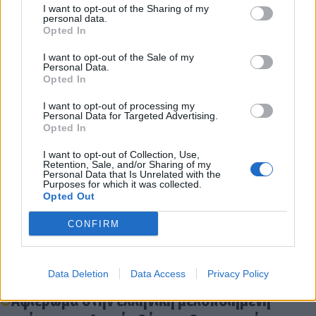
I want to opt-out of the Sharing of my
personal data.
Ο Δήμαρχος
Opted In
Κώστας Τζιούμης
I want to opt-out of the Sale of my
Personal Data.
Opted In
Η Αντιδήμαρχος Κοινωνικής Προστασίας &
Αλληλεγγύης
I want to opt-out of processing my
Personal Data for Targeted Advertising.
Κορώνη-Παπαντωνίου Κλειώ
Opted In
I want to opt-out of Collection, Use,
Retention, Sale, and/or Sharing of my
Διάβασε σχετικά
Personal Data that Is Unrelated with the
Purposes for which it was collected.
Opted Out
Δήμος Τρίπολης: Το πρόγραμμα για το
CONFIRM
Πολιτιστικό Καλοκαίρι 2025
Έκτακτο Δελτίο Επιδείνωσης Καιρού: στο...
Data Deletion
Data Access
Privacy Policy
κόκκινο ο υδράργυρος από την Κυριακή
Αφιέρωμα στην ελληνική μελοποιημένη