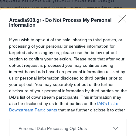
φορούν καπέλο και γυαλιά ηλίου και ρούχα
ανοιχτόχρωμα από ύφασμα που επιτρέπει στο
δέρμα να αερίζεται και διευκολύνει την εξάτμιση
Arcadia938.gr -
Do Not Process My Personal
του ιδρώτα, αποφεύγοντας τα συνθετικά
Information
υφάσματα.
If you wish to opt-out of the sale, sharing to third parties, or
processing of your personal or sensitive information for
• Να καταναλώνουν ελαφρά γεύματα με φρούτα και
targeted advertising by us, please use the below opt-out
λαχανικά, περιορίζοντας τα λιπαρά και την
section to confirm your selection. Please note that after your
ποσότητα του φαγητού.
opt-out request is processed you may continue seeing
interest-based ads based on personal information utilized by
us or personal information disclosed to third parties prior to
• Να πίνουν άφθονο νερό και χυμούς φρούτων,
your opt-out. You may separately opt-out of the further
αποφεύγοντας τα οινοπνευματώδη.
disclosure of your personal information by third parties on the
IAB’s list of downstream participants. This information may
also be disclosed by us to third parties on the
IAB’s List of
Ιδιαίτερη μέριμνα συνιστάται για τα μωρά και τα
Downstream Participants
that may further disclose it to other
μικρά παιδιά, καθώς και τους ηλικιωμένους και
third parties.
τους πάσχοντες από χρόνια νοσήματα για την
Personal Data Processing Opt Outs
προστασία τους από τις υψηλές θερμοκρασίες.