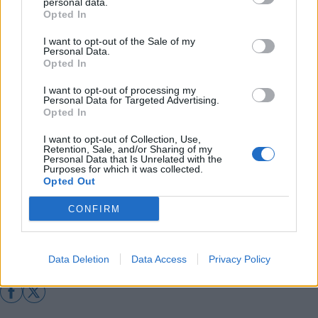
personal data.
Επίδομα θέρμανσης: Πάνω από μισό
Opted In
εκατομμύριο αιτήσεις μέσα σε μια εβδομάδα –
I want to opt-out of the Sale of my
Τα συνηθισμένα λάθη που κοστίζουν
Personal Data.
Opted In
Αναβολή για το Ψηφιακό Δελτίο Αποστολής -
Tο 2026 η β΄ φάση εφαρμογής
I want to opt-out of processing my
Personal Data for Targeted Advertising.
Το ΙΒΑΝ «ανοίγει» τον δρόμο για την
Opted In
επιστροφή ενοικίου – Τι πρέπει να κάνουν
I want to opt-out of Collection, Use,
όσοι κινδυνεύουν να μείνουν εκτός
Retention, Sale, and/or Sharing of my
Personal Data that Is Unrelated with the
Purposes for which it was collected.
Opted Out
Διάβασε περισσότερα
CONFIRM
Ελλάδα
Επιδόματα
Οικονομία
Κοινωνία
Data Deletion
Data Access
Privacy Policy