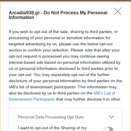
έξοδα κηδείας προς 26.600 δικαιούχους.
Παράλληλα, την περίοδο 17–21 Νοεμβρίου θα
Arcadia938.gr -
Do Not Process My Personal
Information
αποδοθούν και 17 εκατ. ευρώ σε 850 άτομα, έπειτα
από την έκδοση νέων αποφάσεων για εφάπαξ
If you wish to opt-out of the sale, sharing to third parties, or
παροχές.
processing of your personal or sensitive information for
targeted advertising by us, please use the below opt-out
section to confirm your selection. Please note that after your
Δες όλες τις λεπτομέρειες των πληρωμών e-
opt-out request is processed you may continue seeing
ΕΦΚΑ και ΔΥΠΑ.
interest-based ads based on personal information utilized by
us or personal information disclosed to third parties prior to
your opt-out. You may separately opt-out of the further
disclosure of your personal information by third parties on the
Διάβασε σχετικά
IAB’s list of downstream participants. This information may
also be disclosed by us to third parties on the
IAB’s List of
Downstream Participants
that may further disclose it to other
Ο "χάρτης" των πληρωμών από e-ΕΦΚΑ, ΔΥΠΑ
third parties.
από 20 έως 24 Οκτωβρίου
Personal Data Processing Opt Outs
e-ΕΦΚΑ – ΔΥΠΑ: Ο «χάρτης» των πληρωμών
από τις 13 έως τις 17 Οκτωβρίου
I want to opt-out of the Sharing of my