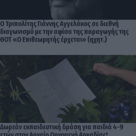
Ο Τριπολίτης Γιάννης Αγγελάκος σε διεθνή
διαγωνισμό με την αφίσα της παραγωγής της
ΘΟΤ «Ο Επιθεωρητής έρχεται» (ηχητ.)
Δωρεάν εκπαιδευτική δράση για παιδιά 4-9
ετών στον Αρχαίο Ορχομενό Αρκαδίας!