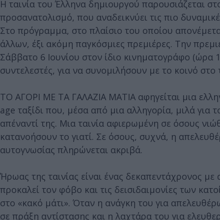
Η ταινία του Έλληνα δημιουργού παρουσιάζεται στο
προσανατολισμό, που αναδεικνύει τις πιο δυναμικ
Στο πρόγραμμα, στο πλαίσιο του οποίου απονέμεται
άλλων, έξι ακόμη παγκόσμιες πρεμιέρες. Την πρεμ
Σάββατο 6 Ιουνίου στον ίδιο κινηματογράφο (ώρα 11
συντελεστές, για να συνομιλήσουν με το κοινό στο
ΤΟ ΑΓΟΡΙ ΜΕ ΤΑ ΓΑΛΑΖΙΑ ΜΑΤΙΑ αφηγείται μια ελλην
age ταξίδι που, μέσα από μια αλληγορία, μιλά για 
απέναντί της. Μια ταινία αφιερωμένη σε όσους νιώ
κατανοήσουν το γιατί. Σε όσους, συχνά, η απελευθ
αυτογνωσίας πληρώνεται ακριβά.
Ήρωας της ταινίας είναι ένας δεκαπεντάχρονος με
προκαλεί τον φόβο και τις δεισιδαιμονίες των κα
στο «κακό μάτι». Όταν η ανάγκη του για απελευθέρ
σε πράξη αντίστασης και η λαχτάρα του για ελευθερ