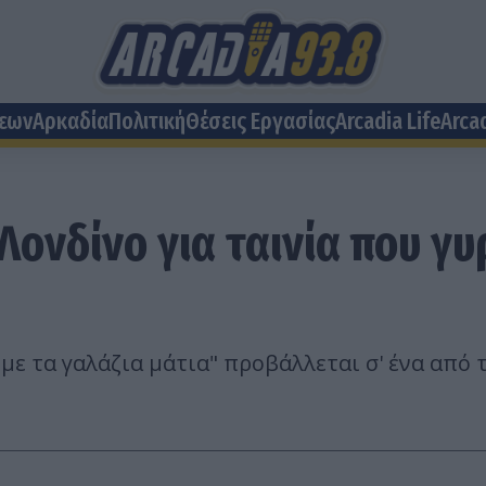
σεων
Αρκαδία
Πολιτική
Θέσεις Eργασίας
Arcadia Life
Arca
ονδίνο για ταινία που γυ
με τα γαλάζια μάτια" προβάλλεται σ' ένα από