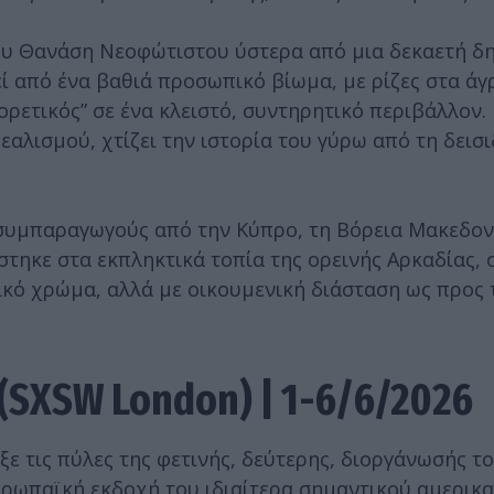
του Θανάση Νεοφώτιστου ύστερα από μια δεκαετή δ
ί από ένα βαθιά προσωπικό βίωμα, με ρίζες στα άγ
ορετικός” σε ένα κλειστό, συντηρητικό περιβάλλον.
αλισμού, χτίζει την ιστορία του γύρω από τη δεισ
συμπαραγωγούς από την Κύπρο, τη Βόρεια Μακεδονί
ρίστηκε στα εκπληκτικά τοπία της ορεινής Αρκαδίας, 
πικό χρώμα, αλλά με οικουμενική διάσταση ως προς 
(SXSW London) | 1-6/6/2026
ε τις πύλες της φετινής, δεύτερης, διοργάνωσής το
ν ευρωπαϊκή εκδοχή του ιδιαίτερα σημαντικού αμερικ