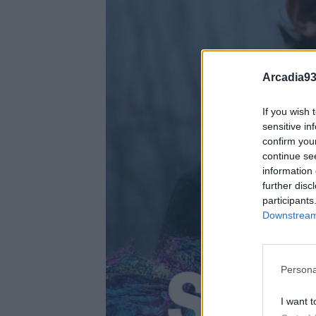
Arcadia93
If you wish 
sensitive in
confirm you
continue se
information 
further disc
participants
Downstream 
Persona
I want t