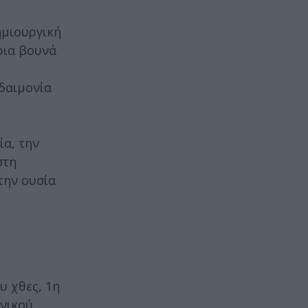
ημιουργική
ρια βουνά
ιδαιμονία
α, την
στη
την ουσία
υ χθες, 1η
ανικού