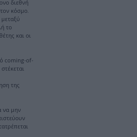
ονο διεθνή
 τον κόσμο.
 μεταξύ
λή το
θέτης και οι
ό coming-of-
 στέκεται
ηση της
α να μην
πιστεύουν
τατρέπεται