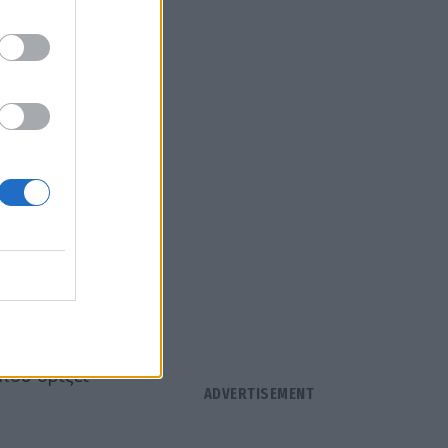
λίγες ημέρες
ξύ άλλων,
ε τα μάτια
ον
που ορίζει