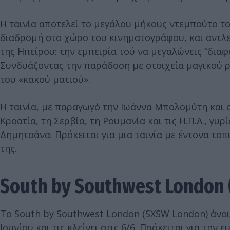
Η ταινία αποτελεί το μεγάλου μήκους ντεμπούτο 
διαδρομή στο χώρο του κινηματογράφου, και αντλε
της Ηπείρου: την εμπειρία τού να μεγαλώνεις “διαφ
Συνδυάζοντας την παράδοση με στοιχεία μαγικού ρε
του «κακού ματιού».
Η ταινία, με παραγωγό την Ιωάννα Μπολομύτη και 
Κροατία, τη Σερβία, τη Ρουμανία και τις Η.Π.Α., γυ
Δημητσάνα. Πρόκειται για μια ταινία με έντονα το
της.
South by Southwest London 
Το South by Southwest London (SXSW London) άνοιξ
Ιουνίου και τις κλείνει στις 6/6. Πρόκειται για τη