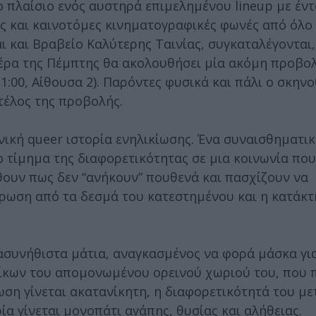
 πλαίσιο ενός αυστηρά επιμελημένου lineup με έντ
ές και καινοτόμες κινηματογραφικές φωνές από όλο
 και Βραβείο Καλύτερης Ταινίας, συγκαταλέγονται,
ιέρα της Πέμπτης θα ακολουθήσει μία ακόμη προβο
:00, Αίθουσα 2). Παρόντες φυσικά και πάλι ο σκηνο
 τέλος της προβολής.
ική queer ιστορία ενηλικίωσης. Ένα συναισθηματικ
το τίμημα της διαφορετικότητας σε μια κοινωνία που
θουν πως δεν “ανήκουν” πουθενά και πασχίζουν να
έρωση από τα δεσμά του κατεστημένου και η κατάκτ
 ασυνήθιστα μάτια, αναγκασμένος να φορά μάσκα γι
τοίκων του απομονωμένου ορεινού χωριού του, που 
ωση γίνεται ακατανίκητη, η διαφορετικότητά του με
ία γίνεται μονοπάτι αγάπης, θυσίας και αλήθειας.