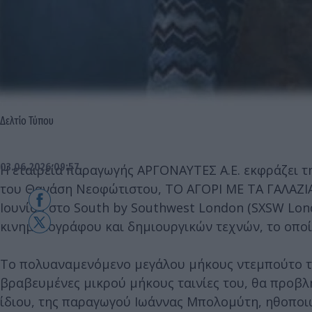
Δελτίο Τύπου
03.06.2026 09:57
Η εταιρεία παραγωγής ΑΡΓΟΝΑΥΤΕΣ Α.Ε. εκφράζει τη
του Θανάση Νεοφώτιστου, ΤΟ ΑΓΟΡΙ ΜΕ ΤΑ ΓΑΛΑΖΙΑ
Ιουνίου στο South by Southwest London (SXSW Lon
κινηματογράφου και δημιουργικών τεχνών, το οποίο
Το πολυαναμενόμενο μεγάλου μήκους ντεμπούτο του
βραβευμένες μικρού μήκους ταινίες του, θα προβλ
ίδιου, της παραγωγού Ιωάννας Μπολομύτη, ηθοποι