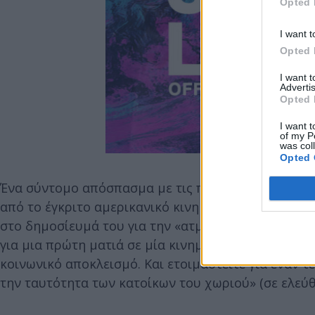
Opted 
I want t
Opted 
I want 
Advertis
Opted 
I want t
of my P
was col
Opted 
Ένα σύντομο απόσπασμα με τις πρώτες εικόνες του
από το έγκριτο αμερικανικό κινηματογραφικό περιο
στο δημοσίευμά του για την «ατμοσφαιρική και ποιη
για μια πρώτη ματιά σε μία κινηματογραφική αλληγο
κοινωνικό αποκλεισμό. Και ετοιμαστείτε για έναν τ
την ταυτότητα των κατοίκων του χωριού» (σε ελεύ