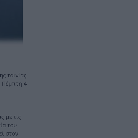
ης ταινίας
 Πέμπτη 4
ς με τις
ία του
εί στον