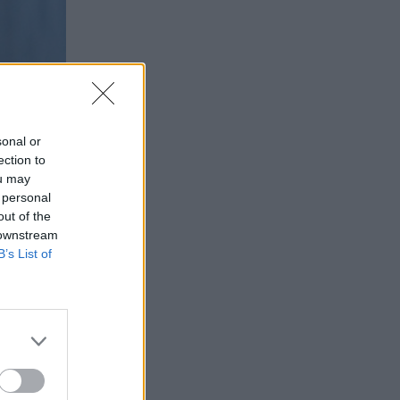
sonal or
ection to
ou may
 personal
out of the
 downstream
B’s List of