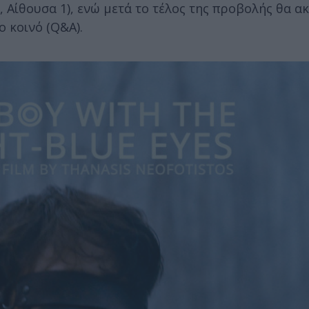
 Αίθουσα 1), ενώ μετά το τέλος της προβολής θα α
 κοινό (Q&A).