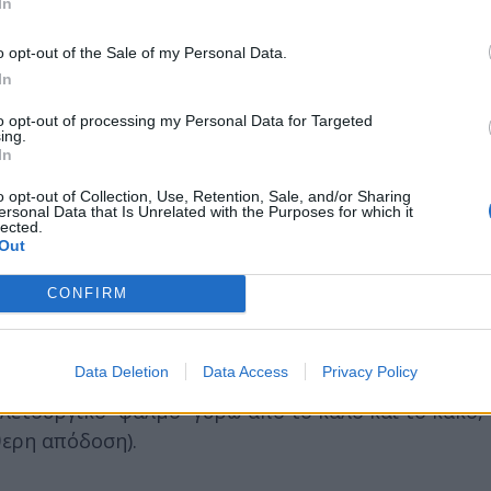
In
o opt-out of the Sale of my Personal Data.
In
to opt-out of processing my Personal Data for Targeted
ing.
In
o opt-out of Collection, Use, Retention, Sale, and/or Sharing
ersonal Data that Is Unrelated with the Purposes for which it
lected.
Out
 έργου παρουσιάστηκε κατ’ αποκλειστικότητα πριν 
CONFIRM
δικό The Hollywood Reporter, που σημειώνει, μετα
τική αυτή ταινία», όπως την χαρακτηρίζει: «Ανοίξτ
Data Deletion
Data Access
Privacy Policy
ρία για τη διαφορετικότητα, τον στιγματισμό και τ
ελετουργικό “ψαλμό” γύρω από το καλό και το κακό, 
θερη απόδοση).