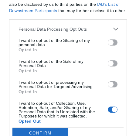
also be disclosed by us to third parties on the
IAB’s List of
Downstream Participants
that may further disclose it to other
Στο μέλλον θα εργασθούμε για την κατασκευή
third parties.
μαντρότοιχων από σπίτι Κληρονόμων ΧΡΗΣΤΟΥ
Personal Data Processing Opt Outs
ΜΗΤΡΟΘΑΝΑΣΗ μέχρι σπίτι ΤΣΙΑΓΚΙΡΗ [Σήμερα
Κ.Χατζή]
I want to opt-out of the Sharing of my
personal data.
Opted In
Μετά από διαπραγματεύσεις με τους προμηθευτές
I want to opt-out of the Sale of my
υπολογίζουμε ότι το συνολικό κόστος θα μειωθεί
Personal Data.
Opted In
κατά 2.000 ευρώ και θα προτείνουμε στον
ΝΙΚ.ΚΑΛΚΑΝΗ να τα διαθέσει για την πλακόστρωση
I want to opt-out of processing my
Personal Data for Targeted Advertising.
και του άλλου κεντρικού διαδρόμου στο
Opted In
κοιμητήριο του χωριού μας.
I want to opt-out of Collection, Use,
Retention, Sale, and/or Sharing of my
Personal Data that Is Unrelated with the
ΠΟΛΙΤΙΣΤΙΚΟΣ ΣΥΛΛΟΓΟΣ ΠΑΠΑΡΗ ΤΟ
Purposes for which it was collected.
Opted Out
ΟΡΕΣΘΑΣΙΟΝ
CONFIRM