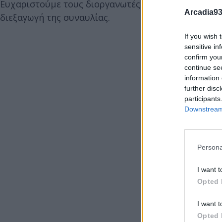
Ευχαριστούμε τους διοργανωτές για την εμπιστοσύ
Arcadia93
διεξαγωγή της συναυλίας.
If you wish 
sensitive in
confirm you
continue se
information 
further disc
participants
Downstream 
Persona
I want t
Opted 
I want t
Opted 