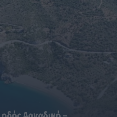
 οδός Αρκαδικό –