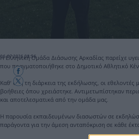
06.07.2026 08:56
Η Ελληνική Ομάδα Διάσωσης Αρκαδίας παρείχε υγε
που πραγματοποιήθηκε στο Δημοτικό Αθλητικό Κέν
Καθ' όλη τη διάρκεια της εκδήλωσης, οι εθελοντές
βοήθειες όπου χρειάστηκε. Αντιμετωπίστηκαν περισ
και αποτελεσματικά από την ομάδα μας.
Η παρουσία εκπαιδευμένων διασωστών σε εκδηλώσε
παράγοντα για την άμεση ανταπόκριση σε κάθε έκτ