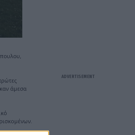
όπουλου,
 πρώτες
ηκαν άμεσα
ικό
υρισκομένων.