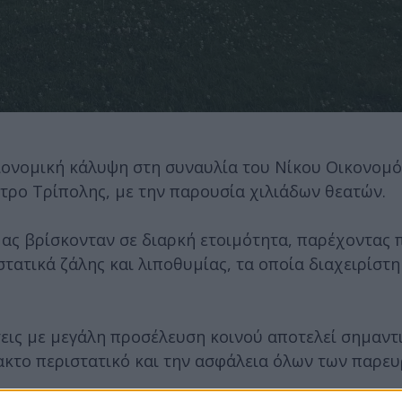
ιονομική κάλυψη στη συναυλία του Νίκου Οικονομ
τρο Τρίπολης, με την παρουσία χιλιάδων θεατών.
 μας βρίσκονταν σε διαρκή ετοιμότητα, παρέχοντας
τατικά ζάλης και λιποθυμίας, τα οποία διαχειρίστ
ις με μεγάλη προσέλευση κοινού αποτελεί σημαντ
ακτο περιστατικό και την ασφάλεια όλων των παρε