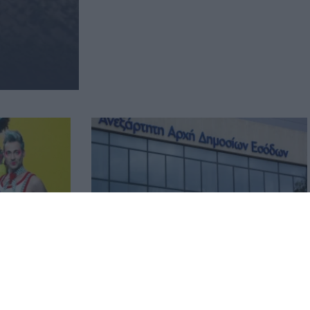
 του
ΑΑΔΕ: Έλεγχοι σε 12.000
 ο Θέμης
φορολογούμενους για δαπάνες που
υπερβαίνουν τα δηλωθέντα
εισοδήματα
04.08.2026 12:48