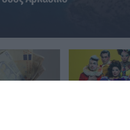
 από ΔΥΠΑ και e-ΕΦΚΑ την
Τρίπολη: ΕΚΚΛΗΣΙΑΖΟΥΣΕΣ
7 Αυγούστου
Αριστοφάνη - Σκηνοθετεί
Μουμουλίδης
58
04.08.2026 12:52