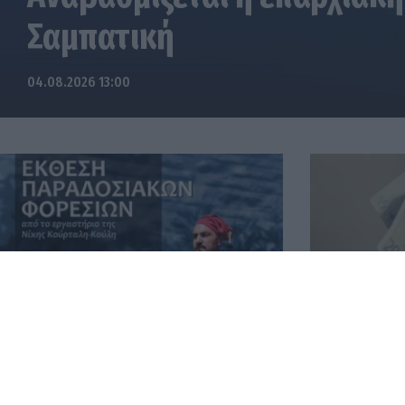
Σαμπατική
04.08.2026 13:00
Έκθεση Παραδοσιακών Φορεσιών
Οι πληρωμές
στο Πνευματικό Κέντρο Τροπαίων
εβδομάδα 3-
04.08.2026 12:57
03.08.2026 14: