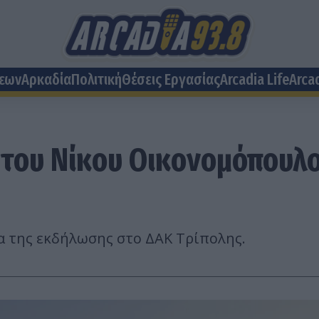
σεων
Αρκαδία
Πολιτική
Θέσεις Eργασίας
Arcadia Life
Arca
 του Νίκου Οικονομόπουλ
α της εκδήλωσης στο ΔΑΚ Τρίπολης.