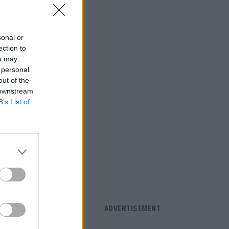
ν άρτια
sonal or
ection to
ou may
 personal
out of the
 downstream
B’s List of