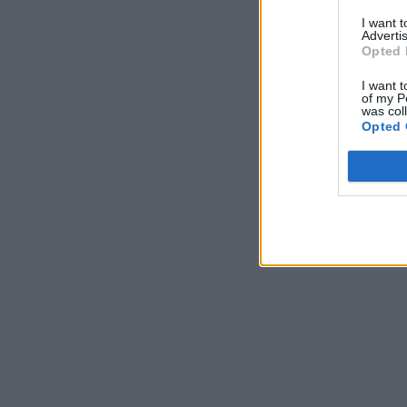
I want 
Advertis
Opted 
I want t
of my P
was col
Opted 