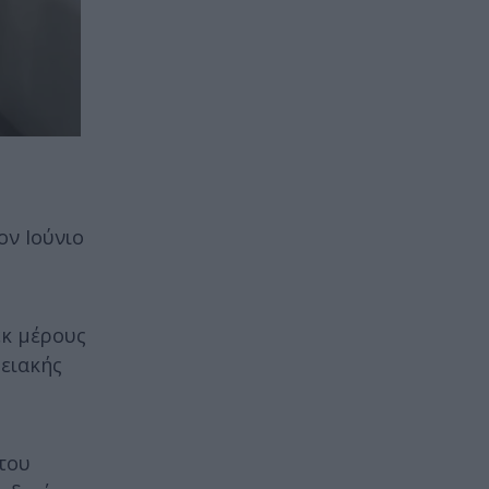
ον Ιούνιο
εκ μέρους
ρειακής
 του