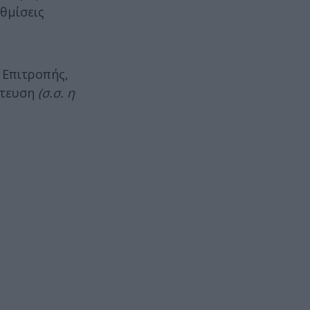
θμίσεις
 Επιτροπής,
ίτευση
(σ.σ. η