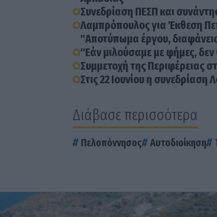
Συνεδρίαση ΠΕΣΠ και συνάντη
Λαμπρόπουλος για Έκθεση Πεπ
"Αποτύπωμα έργου, διαφάνεια
"Eάν μιλούσαμε με φήμες, δεν
Συμμετοχή της Περιφέρειας σ
Στις 22 Ιουνίου η συνεδρίαση
Διάβασε περισσότερα
Πελοπόννησος
Αυτοδιοίκηση