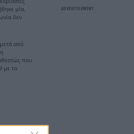
νεδριάσεις
ήθηκε μία,
φωνία δεν
 μετά από
τη
καθεστώς που
9 με το