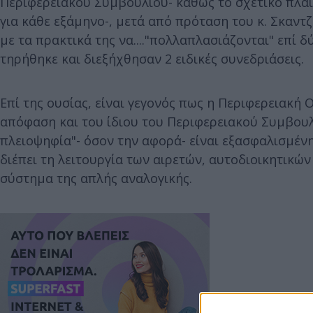
Περιφερειακού Συμβουλίου- καθώς το σχετικό πλαίσ
για κάθε εξάμηνο-, μετά από πρόταση του κ. Σκαν
με τα πρακτικά της να...."πολλαπλασιάζονται" επί δ
τηρήθηκε και διεξήχθησαν 2 ειδικές συνεδριάσεις.
Επί της ουσίας, είναι γεγονός πως η Περιφερειακή
απόφαση και του ίδιου του Περιφερειακού Συμβουλ
πλειοψηφία"- όσον την αφορά- είναι εξασφαλισμέν
διέπει τη λειτουργία των αιρετών, αυτοδιοικητικών
σύστημα της απλής αναλογικής.