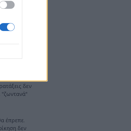
ς "δεν
δεν κάνει
ρα.
 της
ρατάξεις δεν
ι "ζωντανά"
θα έπρεπε.
οίκηση δεν