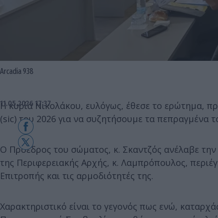
Arcadia 938
11.05.2026 17:37
Η κυρία Νικολάκου, ευλόγως, έθεσε το ερώτημα, πρι
(sic) του 2026 για να συζητήσουμε τα πεπραγμένα τ
Ο Πρόεδρος του σώματος, κ. Σκαντζός ανέλαβε την 
της Περιφερειακής Αρχής, κ. Λαμπρόπουλος, περιέγ
Επιτροπής και τις αρμοδιότητές της.
Χαρακτηριστικό είναι το γεγονός πως ενώ, καταρχά