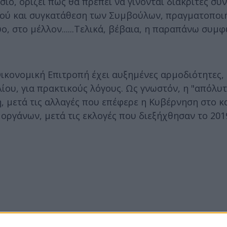
ιο, ορίζει πως θα πρέπει να γίνονται διακριτές συ
τζού και συγκατάθεση των Συμβούλων, πραγματοποι
ύο, στο μέλλον......Τελικά, βέβαια, η παραπάνω συμ
 Οικονομική Επιτροπή έχει αυξημένες αρμοδιότητες,
ίου, για πρακτικούς λόγους. Ως γνωστόν, η "απόλυ
η, μετά τις αλλαγές που επέφερε η Κυβέρνηση στο 
 οργάνων, μετά τις εκλογές που διεξήχθησαν το 201