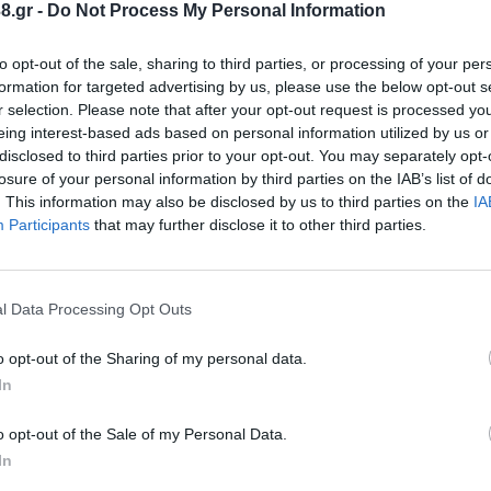
8.gr -
Do Not Process My Personal Information
to opt-out of the sale, sharing to third parties, or processing of your per
formation for targeted advertising by us, please use the below opt-out s
r selection. Please note that after your opt-out request is processed y
eing interest-based ads based on personal information utilized by us or
disclosed to third parties prior to your opt-out. You may separately opt-
κρίθηκαν ως "αντισυνταγματικές" με απόφαση του Σ
losure of your personal information by third parties on the IAB’s list of
ηση, όπως αυτή εκφράσθηκε στην κάλπη. Ακολούθησ
. This information may also be disclosed by us to third parties on the
IA
Participants
that may further disclose it to other third parties.
 είναι νομιμοποιημένες οι αποφάσεις- και η σύστα
l Data Processing Opt Outs
 πως ήταν λίγες οι φορές που ζητήθηκε, κατά τη δι
ιο θέμα στο Περιφερειακό Συμβούλιο, αιτήματα πο
o opt-out of the Sharing of my personal data.
διος χαρακτήρισε ως "σωστή".
In
o opt-out of the Sale of my Personal Data.
ιάρχη και Προέδρου της Επιτ
In