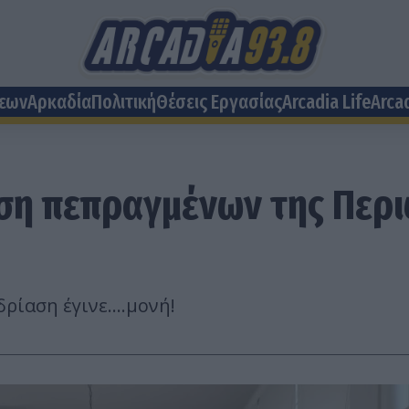
σεων
Αρκαδία
Πολιτική
Θέσεις Eργασίας
Arcadia Life
Arca
θεση πεπραγμένων της Περ
ίαση έγινε....μονή!