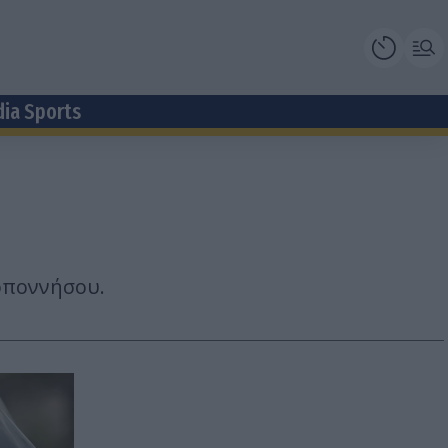
dia Sports
οποννήσου.