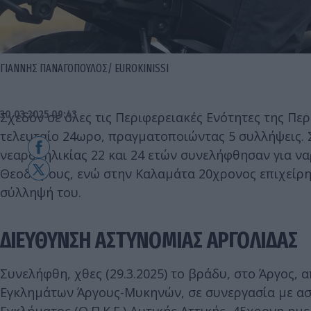
ΓΙΑΝΝΗΣ ΠΑΝΑΓΟΠOΥΛΟΣ/ EUROKINISSI
30.03.2025 09:43
Σχεδόν σε όλες τις Περιφερειακές Ενότητες της Πε
τελευταίο 24ωρο, πραγματοποιώντας 5 συλλήψεις. 
νεαροί ηλικίας 22 και 24 ετών συνελήφθησαν για ν
Θεοδώρους, ενώ στην Καλαμάτα 20χρονος επιχείρησ
σύλληψή του.
ΔΙΕΥΘΥΝΣΗ ΑΣΤΥΝΟΜΙΑΣ ΑΡΓΟΛΙΔΑΣ
Συνελήφθη, χθες (29.3.2025) το βράδυ, στο Άργος,
Εγκλημάτων Άργους-Μυκηνών, σε συνεργασία με α