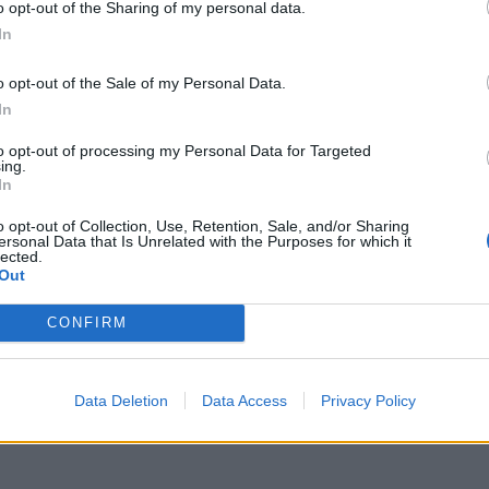
o opt-out of the Sharing of my personal data.
In
o opt-out of the Sale of my Personal Data.
γίους Θεοδώρους, από αστυνομικούς της Ομάδας Αρι
In
 ημεδαπός, γιατί κατείχε μικροποσότητα ηρωίνης, 
ό
to opt-out of processing my Personal Data for Targeted
ing.
In
o opt-out of Collection, Use, Retention, Sale, and/or Sharing
ersonal Data that Is Unrelated with the Purposes for which it
lected.
Out
CONFIRM
Data Deletion
Data Access
Privacy Policy