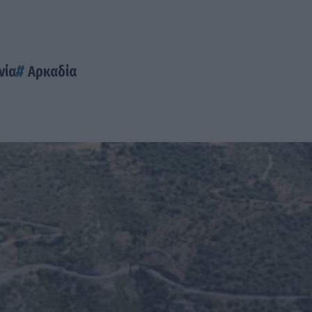
νία
Αρκαδία