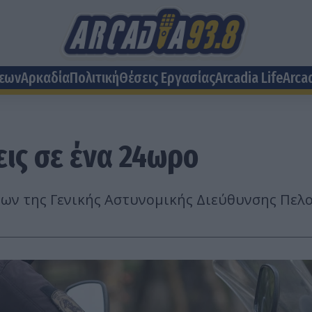
σεων
Αρκαδία
Πολιτική
Θέσεις Eργασίας
Arcadia Life
Arca
ις σε ένα 24ωρο
των της Γενικής Αστυνομικής Διεύθυνσης Πελ