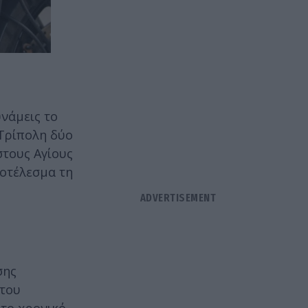
νάμεις το
 Τρίπολη δύο
στους Αγίους
ποτέλεσμα τη
σης
 του