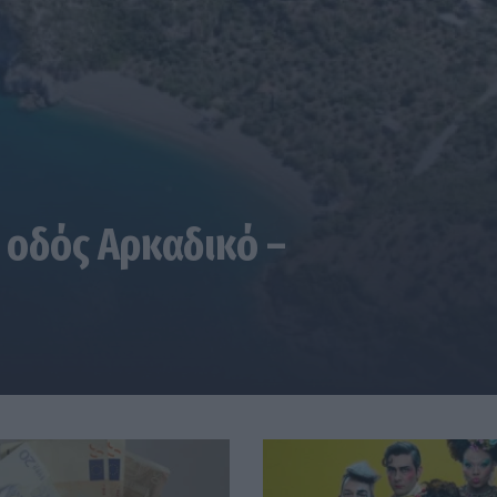
 οδός Αρκαδικό –