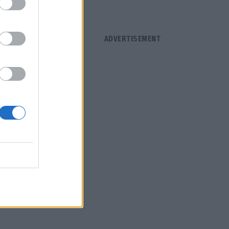
άδνη της
η οποία