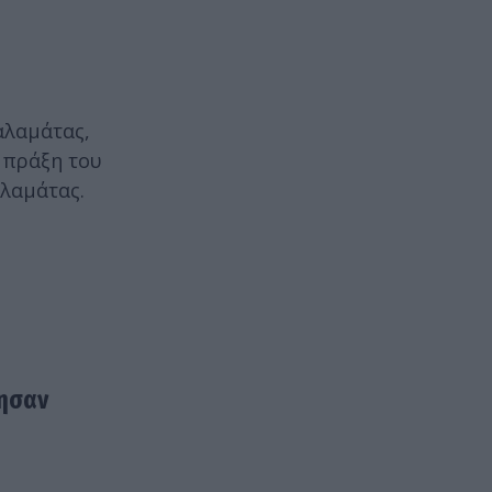
αλαμάτας,
 πράξη του
αλαμάτας.
θησαν