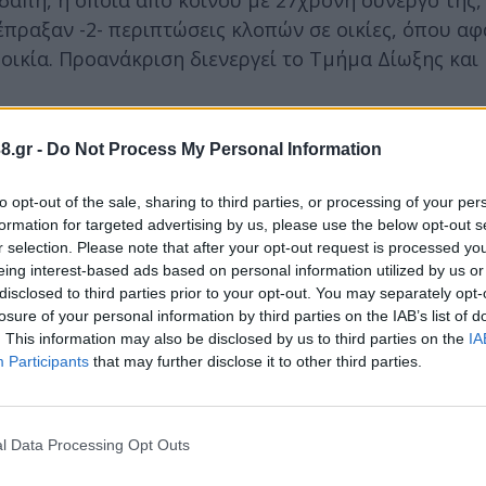
εδαπή, η οποία από κοινού με 27χρονη συνεργό της,
ιέπραξαν -2- περιπτώσεις κλοπών σε οικίες, όπου α
οικία. Προανάκριση διενεργεί το Τμήμα Δίωξης και 
8.gr -
Do Not Process My Personal Information
to opt-out of the sale, sharing to third parties, or processing of your per
ίπολη, από αστυνομικούς του Τμήματος Δίωξης και 
formation for targeted advertising by us, please use the below opt-out s
ε έλεγχο κατά την είσοδο του στο γήπεδο «Θεόδωρ
r selection. Please note that after your opt-out request is processed y
οσότητα
eing interest-based ads based on personal information utilized by us or
disclosed to third parties prior to your opt-out. You may separately opt-
losure of your personal information by third parties on the IAB’s list of
. This information may also be disclosed by us to third parties on the
IA
ίπολη, από αστυνομικούς του Τμήματος Δίωξης και 
Participants
that may further disclose it to other third parties.
ε έλεγχο κατά την είσοδο του στο γήπεδο «Θεόδωρ
οσότητα
l Data Processing Opt Outs