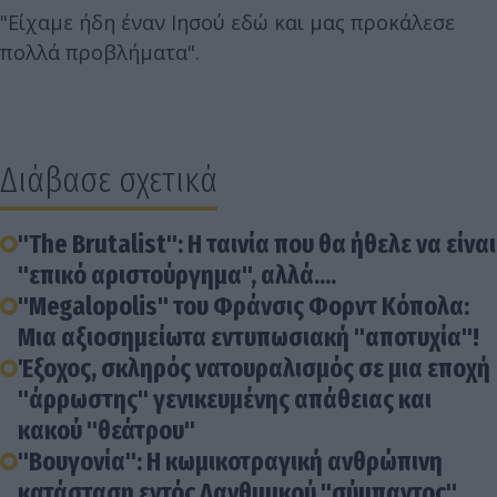
"Είχαμε ήδη έναν Ιησού εδώ και μας προκάλεσε
πολλά προβλήματα".
Διάβασε σχετικά
"The Brutalist": Η ταινία που θα ήθελε να είναι
"επικό αριστούργημα", αλλά....
"Megalopolis" του Φράνσις Φορντ Κόπολα:
Μια αξιοσημείωτα εντυπωσιακή "αποτυχία"!
Έξοχος, σκληρός νατουραλισμός σε μια εποχή
"άρρωστης" γενικευμένης απάθειας και
κακού "θεάτρου"
"Βουγονία": Η κωμικοτραγική ανθρώπινη
κατάσταση εντός Λανθιμικού "σύμπαντος"