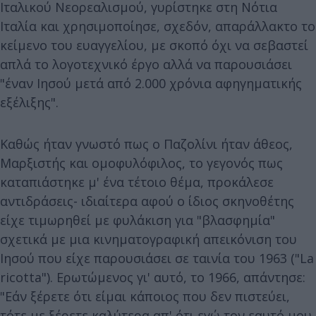
Ιταλικού Νεορεαλισμού, γυρίστηκε στη Νότια
Ιταλία και χρησιμοποίησε, σχεδόν, απαράλλακτο το
κείμενο του ευαγγελίου, με σκοπό όχι να σεβαστεί
απλά το λογοτεχνικό έργο αλλά να παρουσιάσει
"έναν Ιησού μετά από 2.000 χρόνια αφηγηματικής
εξέλιξης".
Καθώς ήταν γνωστό πως ο Παζολίνι ήταν άθεος,
Μαρξιστής και ομοφυλόφιλος, το γεγονός πως
καταπιάστηκε μ' ένα τέτοιο θέμα, προκάλεσε
αντιδράσεις- ιδιαίτερα αφού ο ίδιος σκηνοθέτης
είχε τιμωρηθεί με φυλάκιση για "βλασφημία"
σχετικά με μια κινηματογραφική απεικόνιση του
Ιησού που είχε παρουσιάσει σε ταινία του 1963 ("La
ricotta"). Ερωτώμενος γι' αυτό, το 1966, απάντησε:
"Εάν ξέρετε ότι είμαι κάποιος που δεν πιστεύει,
τότε με ξέρετε καλύτερα απ' ότι εγώ τον εαυτό μου.