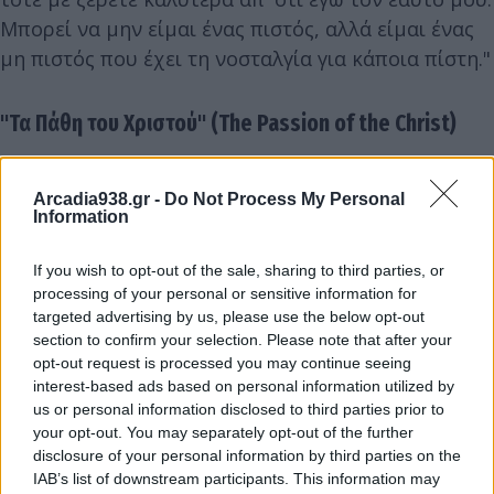
Μπορεί να μην είμαι ένας πιστός, αλλά είμαι ένας
μη πιστός που έχει τη νοσταλγία για κάποια πίστη."
"Τα Πάθη του Χριστού" (The Passion of the Christ)
Arcadia938.gr -
Do Not Process My Personal
Information
If you wish to opt-out of the sale, sharing to third parties, or
processing of your personal or sensitive information for
targeted advertising by us, please use the below opt-out
section to confirm your selection. Please note that after your
opt-out request is processed you may continue seeing
interest-based ads based on personal information utilized by
us or personal information disclosed to third parties prior to
your opt-out. You may separately opt-out of the further
Kινηματογραφική ταινία του 2004, σε σκηνοθεσία
disclosure of your personal information by third parties on the
IAB’s list of downstream participants. This information may
Μελ Γκίμπσον, με τον Τζιμ Καβίζελ στον επώνυμο