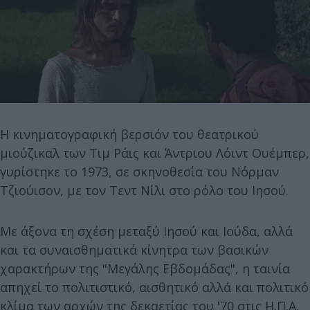
H κινηματογραφική βερσιόν του θεατρικού
μιούζικαλ των Τιμ Ράις και Άντριου Λόιντ Ουέμπερ,
γυρίστηκε το 1973, σε σκηνοθεσία του Νόρμαν
Τζιούισον, με τον Τεντ Νίλι στο ρόλο του Ιησού.
Με άξονα τη σχέση μεταξύ Ιησού και Ιούδα, αλλά
και τα συναισθηματικά κίνητρα των βασικών
χαρακτήρων της "Μεγάλης Εβδομάδας", η ταινία
απηχεί το πολιτιστικό, αισθητικό αλλά και πολιτικό
κλίμα των αρχών της δεκαετίας του '70 στις Η.Π.Α.