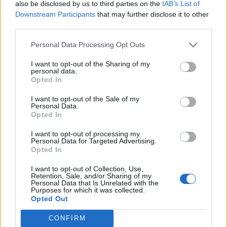
also be disclosed by us to third parties on the
IAB’s List of
ρόλο.
Downstream Participants
that may further disclose it to other
third parties.
Η ταινία αφηγείται τις τελευταίες δώδεκα ώρες
Personal Data Processing Opt Outs
πριν το θάνατο του Ιησού και οι διάλογοι είναι
I want to opt-out of the Sharing of my
στην Αραμαϊκή (ανακατασκευασμένη), Εβραϊκή και
personal data.
Opted In
Λατινική γλώσσα. Προκάλεσε ποικίλες αντιδράσεις,
άλλοτε θετικές και άλλοτε αρνητικές, δεδομένων
I want to opt-out of the Sale of my
Personal Data.
και των αντισημιτικών απόψεων που έχει εκφράσει
Opted In
ο γνωστός ηθοποιός και σκηνοθέτης.
I want to opt-out of processing my
Personal Data for Targeted Advertising.
Opted In
Ωστόσο, διαθέτει, σίγουρα, πολλές αρετές και
κατόρθωσε να είναι η ταινία- με τη συγκεκριμένη
I want to opt-out of Collection, Use,
Retention, Sale, and/or Sharing of my
θεματολογία- που συγκέντρωσε τις περισσότερες
Personal Data that Is Unrelated with the
Purposes for which it was collected.
εισπράξεις από οιαδήποτε άλλη. Σύμφωνα με
Opted Out
πληροφορίες, ετοιμάζεται η συνέχειά της (sequel).
CONFIRM