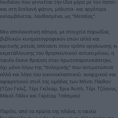
Ιουδαίου που γεννιέται την ίδια μέρα με τον Ιησού-
και στη διπλανή φάτνη, μάλιστα- και αργότερα
εκλαμβάνεται, λανθασμένα, ως "Μεσσίας".
Μια απολαυστική σάτιρα, με στοιχεία παρωδίας
βιβλικών κινηματογραφικών επών αλλά και
κριτικής ματιάς απέναντι στον τρόπο οργάνωσης κι
εκμετάλλευσης του θρησκευτικού αντικειμένου, η
ταινία έκανε θραύση όταν πρωτοπαρουσιάστηκε,
όχι μόνο λόγω της "πολεμικής" που αντιμετώπισε
αλλά και λόγο του εικονοκλαστικού, αναρχικού και
αφαιρετικού στυλ της ομάδας των Mόντι Πάιθον
(Τζον Γκλιζ, Τέρι Γκίλιαμ, Έρικ Άιντλ, Τέρι Τζόουνς,
Μάικλ Πάλιν και Γκρέιαμ Τσάπμαν).
Παρότι, από τα πρώτα της πλάνα, η ταινία