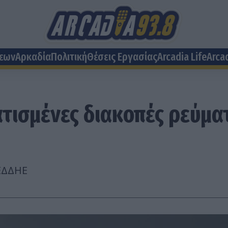
σεων
Αρκαδία
Πολιτική
Θέσεις Eργασίας
Arcadia Life
Arca
τισμένες διακοπές ρεύμα
ΕΔΔΗΕ