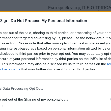
8.gr -
Do Not Process My Personal Information
to opt-out of the sale, sharing to third parties, or processing of your per
formation for targeted advertising by us, please use the below opt-out s
r selection. Please note that after your opt-out request is processed y
eing interest-based ads based on personal information utilized by us or
disclosed to third parties prior to your opt-out. You may separately opt-
losure of your personal information by third parties on the IAB’s list of
. This information may also be disclosed by us to third parties on the
IA
και μπορεί να γίνει και πριν από την αναφερόμενη 
Participants
that may further disclose it to other third parties.
έπει να θεωρούνται ότι ΒΡΙΣΚΟΝΤΑΙ ΣΥΝΕΧΕΙΑ ΥΠΟ Τ
στους αγωγούς ή σε άλλα στοιχεία του δικτύου, έστ
l Data Processing Opt Outs
o opt-out of the Sharing of my personal data.
In