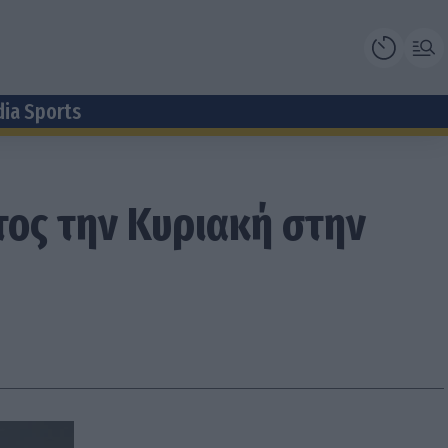
dia Sports
τος την Κυριακή στην