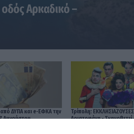
 οδός Αρκαδικό –
 από ΔΥΠΑ και e-ΕΦΚΑ την
Τρίπολη: ΕΚΚΛΗΣΙΑΖΟΥΣΕΣ
7 Αυγούστου
Αριστοφάνη - Σκηνοθετεί
Μουμουλίδης
58
04.08.2026 12:52