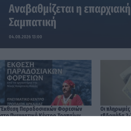
Αναβαθμίζεται η επαρχιακή
Σαμπατική
04.08.2026 13:00
Έκθεση Παραδοσιακών Φορεσιών
Οι πληρωμές
στο Πνευματικό Κέντρο Τροπαίων
εβδομάδα 3-
04.08.2026 12:57
03.08.2026 14: