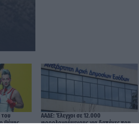
 του
ΑΑΔΕ: Έλεγχοι σε 12.000
 ο Θέμης
φορολογούμενους για δαπάνες που
υπερβαίνουν τα δηλωθέντα
εισοδήματα