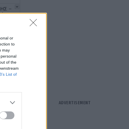
sonal or
ection to
ou may
 personal
out of the
 downstream
B’s List of
ώρα, γι'
ΑΣΗ.
ω και αν