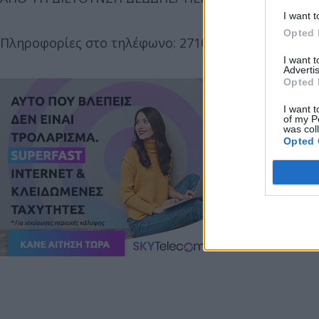
I want t
Opted 
Πληροφορίες στο τηλέφωνο: 2710 373500 (Επιλογή 4
I want 
Advertis
Opted 
I want t
of my P
was col
Opted 