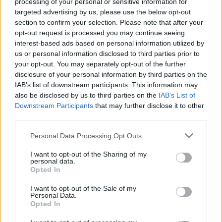
processing of your personal or sensitive information for
αν βρίσκονται στο έδαφος.
targeted advertising by us, please use the below opt-out
section to confirm your selection. Please note that after your
Πληροφορίες στο τηλέφωνο: 2710 / 373500
opt-out request is processed you may continue seeing
interest-based ads based on personal information utilized by
(Επιλογή 4).
us or personal information disclosed to third parties prior to
your opt-out. You may separately opt-out of the further
disclosure of your personal information by third parties on the
IAB’s list of downstream participants. This information may
also be disclosed by us to third parties on the
IAB’s List of
Downstream Participants
that may further disclose it to other
third parties.
Personal Data Processing Opt Outs
I want to opt-out of the Sharing of my
personal data.
Opted In
I want to opt-out of the Sale of my
Personal Data.
Opted In