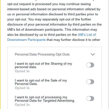
opt-out request is processed you may continue seeing
interest-based ads based on personal information utilized by
Αδιάψευστος μάρτυρας ο φακός του arcadia938.gr
us or personal information disclosed to third parties prior to
που απαθανάτισε το όλο σκηνικό...
your opt-out. You may separately opt-out of the further
disclosure of your personal information by third parties on the
IAB’s list of downstream participants. This information may
also be disclosed by us to third parties on the
IAB’s List of
Διάβασε σχετικά
Downstream Participants
that may further disclose it to other
third parties.
Χειροπέδες σε πέντε στην είσοδο του
Personal Data Processing Opt Outs
"Θεόδωρος Κολοκοτρώνης"
I want to opt-out of the Sharing of my
Με κλεμμένο Ι.Χ., ναρκωτικά και όπλα
personal data.
Opted In
συνελήφθη 31χρονος στην Τρίπολη!
I want to opt-out of the Sale of my
Personal Data.
Opted In
Διάβασε περισσότερα
I want to opt-out of processing my
Personal Data for Targeted Advertising.
Opted In
Τρίπολη
Αρκαδία
Κοινωνία