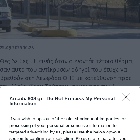
25.09.2025 10:28
Θες δε θες... ξυπνάς όταν συναντάς τέτοιο θέαμα,
σαν αυτό που αντίκρυσαν οδηγοί που έτυχε να
βρεθούν στη Λεωφόρο ΟΗΕ με κατεύθυνση προς
την Αλεξάνδρου Σούτσου, σήμερα το πρωί.
Arcadia938.gr -
Do Not Process My Personal
Information
Συγκεκριμένα πρόβατο το "έσκασε" από μαντρί και
βρέθηκε μεταξύ αυτοκινήτων που κινούνταν με
If you wish to opt-out of the sale, sharing to third parties, or
ταχύτητα. Αποτέλεσμα αυτού να δημιουργηθεί
processing of your personal or sensitive information for
μικρή αναστάτωση, ευτυχώς χωρίς όμως να
targeted advertising by us, please use the below opt-out
δημιουργηθούν προβλήματα.
section to confirm your selection. Please note that after your