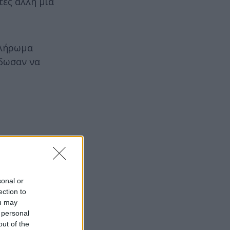
τές άλλη μια
πλήρωμα
έδωσαν να
sonal or
ection to
ou may
 personal
out of the