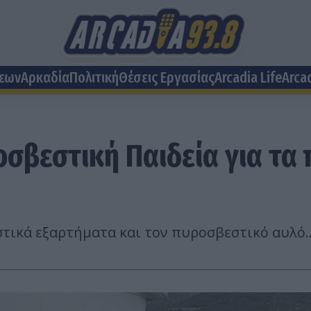
σεων
Αρκαδία
Πολιτική
Θέσεις Eργασίας
Arcadia Life
Arca
βεστική Παιδεία για τα π
ικά εξαρτήματα και τον πυροσβεστικό αυλό..