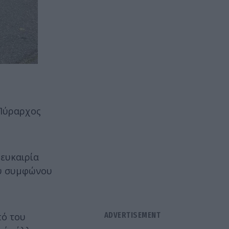
 Πύραρχος
 ευκαιρία
ου συμφώνου
πό του