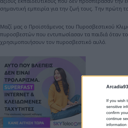
άξιους εκπαιδευτικούς που δεν προσπέρασαν την ε
σημαντική εμπειρία για την ζωή τους. Την πρώτη 
Μαζί μας ο Προϊστάμενος του Πυροσβεστικού Κλι
πυροσβεστών που εντυπωσίασαν τα παιδιά όταν το
χρησιμοποιήσουν τον πυροσβεστικό αυλό.
Arcadia93
If you wish 
sensitive in
confirm you
continue se
information 