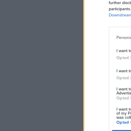
further disc
participants
Downstream 
Persona
I want t
Opted 
I want t
Opted 
I want 
Advertis
Opted 
I want t
of my P
was col
Opted 