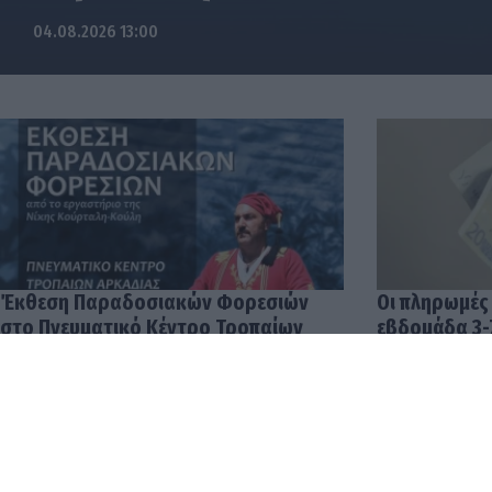
04.08.2026 13:00
Έκθεση Παραδοσιακών Φορεσιών
Οι πληρωμές
στο Πνευματικό Κέντρο Τροπαίων
εβδομάδα 3-
04.08.2026 12:57
03.08.2026 14: