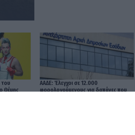
 του
ΑΑΔΕ: Έλεγχοι σε 12.000
 ο Θέμης
φορολογούμενους για δαπάνες που
υπερβαίνουν τα δηλωθέντα
εισοδήματα
04.08.2026 12:48