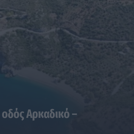
 οδός Αρκαδικό –