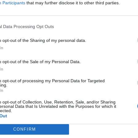
Participants
that may further disclose it to other third parties.
σα από ενημερωτικές και βιωματικές
l Data Processing Opt Outs
ής προστασίας, της συνεργασίας
o opt-out of the Sharing of my personal data.
οινής προσπάθειας για την προστασία της
In
ωνικής συνοχής.
o opt-out of the Sale of my Personal Data.
In
to opt-out of processing my Personal Data for Targeted
ing.
In
o opt-out of Collection, Use, Retention, Sale, and/or Sharing
ersonal Data that Is Unrelated with the Purposes for which it
η δύναμη της Πυροσβεστικής Αρκαδίας
lected.
Out
χύονται Πυροσβεστική και Πολιτική Προστασία
εδρίαση στο Μονομελές Πλημμελειοδικείο Τρίπ
CONFIRM
ίπολης η πρώτη προβολή του 2ου Μαθητικού Φεσ