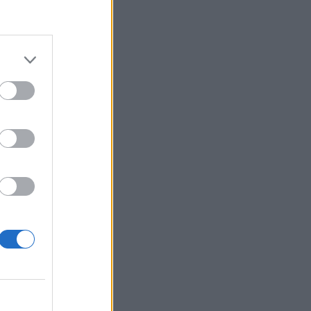
ολης
τιβάλ