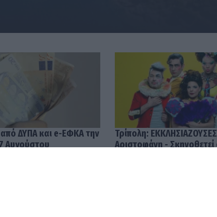
 από ΔΥΠΑ και e-ΕΦΚΑ την
Τρίπολη: ΕΚΚΛΗΣΙΑΖΟΥΣΕΣ
7 Αυγούστου
Αριστοφάνη - Σκηνοθετεί
Μουμουλίδης
58
04.08.2026 12:52