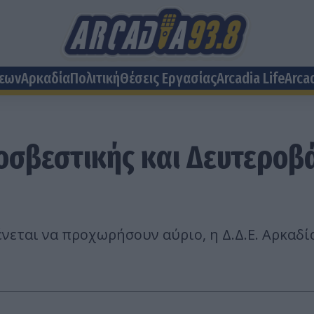
σεων
Αρκαδία
Πολιτική
Θέσεις Eργασίας
Arcadia Life
Arca
οσβεστικής και Δευτεροβ
εται να προχωρήσουν αύριο, η Δ.Δ.Ε. Αρκαδί