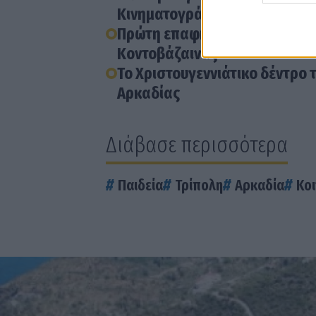
Κινηματογράφου
Πρώτη επαφή με την Πυροσβεστ
Κοντοβάζαινας
Το Χριστουγεννιάτικο δέντρο 
Αρκαδίας
Διάβασε περισσότερα
Παιδεία
Τρίπολη
Αρκαδία
Κο