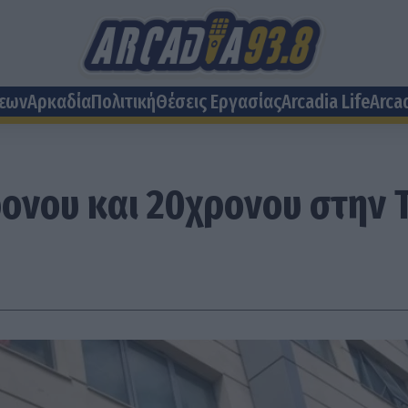
σεων
Αρκαδία
Πολιτική
Θέσεις Eργασίας
Arcadia Life
Arca
ρονου και 20χρονου στην 