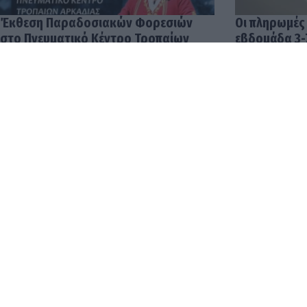
Έκθεση Παραδοσιακών Φορεσιών
Οι πληρωμές
στο Πνευματικό Κέντρο Τροπαίων
εβδομάδα 3-
04.08.2026 12:57
03.08.2026 14:
Οι δουλειές 
αποδοχές στ
φτάνουν έως 
04.08.2026 12: