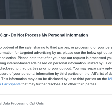
8.gr -
Do Not Process My Personal Information
εριφερειακής Αστυνομικής Διεύθυνσης Πελοποννήσ
to opt-out of the sale, sharing to third parties, or processing of your per
formation for targeted advertising by us, please use the below opt-out s
ν Τρίπολη, από αστυνομικούς του Τμήματος Δίωξης 
r selection. Please note that after your opt-out request is processed y
eing interest-based ads based on personal information utilized by us or
ς, γιατί όπως προέκυψε, μαζί με ανήλικο συνεργό 
disclosed to third parties prior to your opt-out. You may separately opt-
μα, όπου αφαίρεσαν χρήματα και κινητά τηλέφωνα, 
losure of your personal information by third parties on the IAB’s list of
ς.
. This information may also be disclosed by us to third parties on the
IA
Participants
that may further disclose it to other third parties.
μα, στην Τρίπολη, από αστυνομικούς του Τμήματος 
ός, γιατί όπως προέκυψε από την προανάκριση, ο 
l Data Processing Opt Outs
και ακόμη έναν 20χρονο ημεδαπό, συνεργό τους, τη