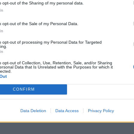
-2- περιπτώσεις κλοπής και απόπειρας αυτής σε οχ
o opt-out of the Sharing of my personal data.
ένουν οι ανωτέρω, βρέθηκαν κι κατασχέθηκαν διαρ
In
o opt-out of the Sale of my Personal Data.
In
to opt-out of processing my Personal Data for Targeted
ing.
In
o opt-out of Collection, Use, Retention, Sale, and/or Sharing
ersonal Data that Is Unrelated with the Purposes for which it
lected.
σμούς ρομά στην Αργολίδα και την Κορινθία
Out
λοφονία στη Φοινικούντα: Χειροπέδες στον ανιψι
CONFIRM
ς για ναρκωτικά
Data Deletion
Data Access
Privacy Policy