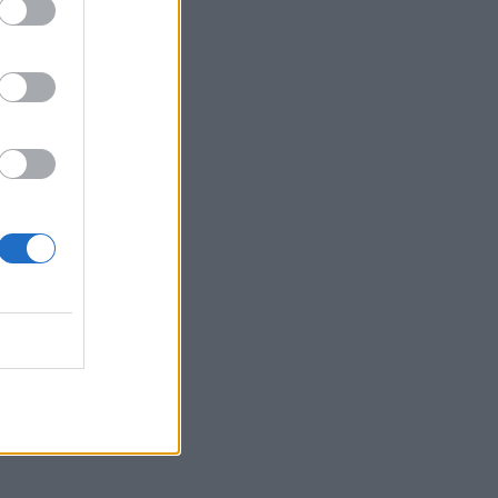
ήματα. Σε
ρηκτικά
ό του