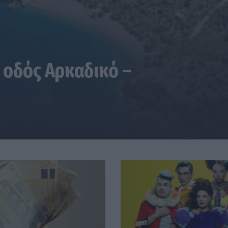
 οδός Αρκαδικό –