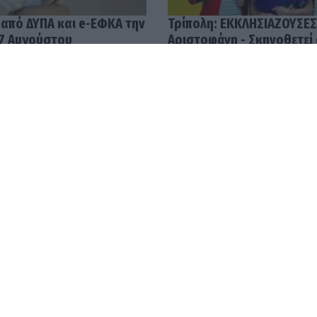
 από ΔΥΠΑ και e-ΕΦΚΑ την
Τρίπολη: ΕΚΚΛΗΣΙΑΖΟΥΣΕΣ
7 Αυγούστου
Αριστοφάνη - Σκηνοθετεί
Μουμουλίδης
58
04.08.2026 12:52
με τις υψηλότερες
Ανοίγει ο δρόμος για πλη
ην Ελλάδα – Μισθοί που
24.000 νέους αγρότες χω
και τις 10.000 ευρώ
ενημερότητα!
45
03.08.2026 14:54