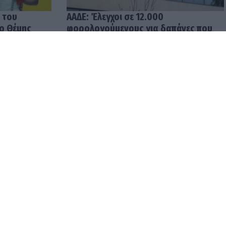
 του
ΑΑΔΕ: Έλεγχοι σε 12.000
 ο Θέμης
φορολογούμενους για δαπάνες που
υπερβαίνουν τα δηλωθέντα
εισοδήματα
04.08.2026 12:48
ρωμές σε
Ενοίκια: Υποχρεωτικές οι
ρίς
τραπεζικές πληρωμές από
την 1η Οκτωβρίου 2026