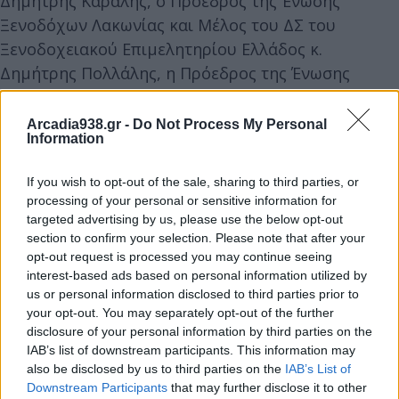
Δημήτρης Καραλής, ο Πρόεδρος της Ένωσης
Ξενοδόχων Λακωνίας και Μέλος του ΔΣ του
Ξενοδοχειακού Επιμελητηρίου Ελλάδος κ.
Δημήτρης Πολλάλης, η Πρόεδρος της Ένωσης
Ξενοδόχων Ευρυτανίας κα Σοφία Φλέγγα, η
Δικηγόρος και Συντονίστρια του Διεθνούς
Arcadia938.gr -
Do Not Process My Personal
Information
Φεστιβάλ Αρχαίου Δράματος Κορίνθου κα Εύη
Κοκκίνου, οι πρώην Αντιπεριφερειάρχες
If you wish to opt-out of the sale, sharing to third parties, or
Τουρισμού Περιφέρειας Πελοποννήσου κα Άννα
processing of your personal or sensitive information for
Καλογεροπούλου και κα Κωνσταντίνα Νικολάκου,
targeted advertising by us, please use the below opt-out
section to confirm your selection. Please note that after your
σύσσωμα τα Μέλη του ΔΣ Π.Ε. Κορινθίας κ.
opt-out request is processed you may continue seeing
Αλκιβιάδης Δρίτσας, κα Εύη Πολίτη, κ. Βασίλης
interest-based ads based on personal information utilized by
Μπάκος, κα Δάφνη Μαυρομάτη, κ.Δημήτρης
us or personal information disclosed to third parties prior to
Παππάς, κ.Μιχάλης Χατζηγεωργίου, κ. Θανάσης
your opt-out. You may separately opt-out of the further
disclosure of your personal information by third parties on the
Βενετσάνος, εκπρόσωποι του ΣΕΤΕ, τα μέλη του
IAB’s list of downstream participants. This information may
Experience Perahora, Μέλη θεσμικών φορέων,
also be disclosed by us to third parties on the
IAB’s List of
συλλόγων και πλήθος επαγγελματιών του
Downstream Participants
that may further disclose it to other