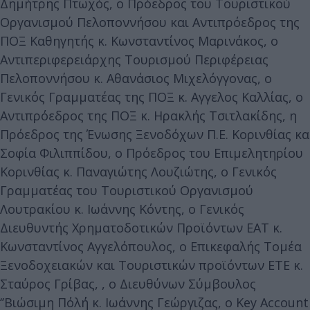
Δημήτρης Πτωχός, ο Πρόεδρος του Τουριστικού
Οργανισμού Πελοποννήσου και Αντιπρόεδρος της
ΠΟΞ Καθηγητής κ. Κωνσταντίνος Μαρινάκος, ο
Αντιπεριφερειάρχης Τουρισμού Περιφέρειας
Πελοποννήσου κ. Αθανάσιος Μιχελόγγονας, ο
Γενικός Γραμματέας της ΠΟΞ κ. Αγγελος Καλλίας, ο
Αντιπρόεδρος της ΠΟΞ κ. Ηρακλής Τσιτλακίδης, η
Πρόεδρος της Ένωσης Ξενοδόχων Π.Ε. Κορινθίας κα
Σοφία Φιλιππίδου, ο Πρόεδρος του Επιμελητηρίου
Κορινθίας κ. Παναγιώτης Λουζιώτης, ο Γενικός
Γραμματέας του Τουριστικού Οργανισμού
Λουτρακίου κ. Ιωάννης Κόντης, ο Γενικός
Διευθυντής Χρηματοδοτικών Προϊόντων ΕΑΤ κ.
Κωνσταντίνος Αγγελόπουλος, ο Επικεφαλής Τομέα
Ξενοδοχειακών και Τουριστικών προϊόντων ΕΤΕ κ.
Σταύρος Γρίβας, , ο Διευθύνων Σύμβουλος
‘’Βιώσιμη Πόλη΄΄ κ. Ιωάννης Γεώργιζας, ο Key Account