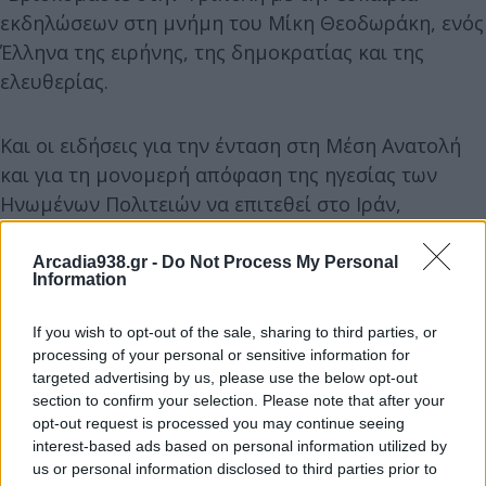
εκδηλώσεων στη μνήμη του Μίκη Θεοδωράκη, ενός
Έλληνα της ειρήνης, της δημοκρατίας και της
ελευθερίας.
Και οι ειδήσεις για την ένταση στη Μέση Ανατολή
και για τη μονομερή απόφαση της ηγεσίας των
Ηνωμένων Πολιτειών να επιτεθεί στο Ιράν,
εγκαταλείποντας τη διπλωματική λύση, δημιουργεί
σοβαρότατα προβλήματα και ειρήνης και
Arcadia938.gr -
Do Not Process My Personal
Information
ασφάλειας. Βλέπουμε τα αποτελέσματα των
δολοφονικών επιλογών, κατά παράβαση του
If you wish to opt-out of the sale, sharing to third parties, or
Διεθνούς Δικαίου, της κυβέρνησης Νετανιάχου,
processing of your personal or sensitive information for
αλλά και της απουσίας ισχυρής πολιτικής από τους
targeted advertising by us, please use the below opt-out
section to confirm your selection. Please note that after your
διεθνείς θεσμούς, όπως ο Οργανισμός Ηνωμένων
opt-out request is processed you may continue seeing
Εθνών, αλλά και την Ευρωπαϊκή Ένωση".
interest-based ads based on personal information utilized by
us or personal information disclosed to third parties prior to