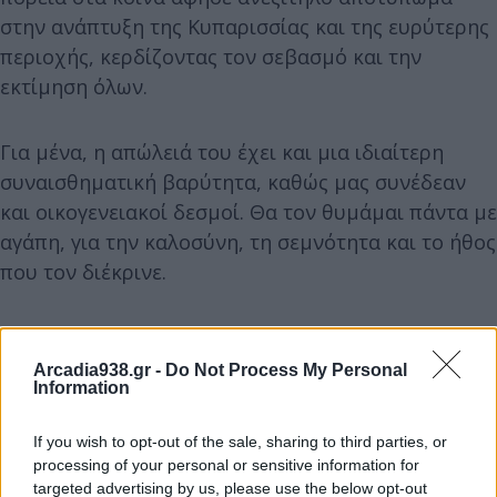
στην ανάπτυξη της Κυπαρισσίας και της ευρύτερης
περιοχής, κερδίζοντας τον σεβασμό και την
εκτίμηση όλων.
Για μένα, η απώλειά του έχει και μια ιδιαίτερη
συναισθηματική βαρύτητα, καθώς μας συνέδεαν
και οικογενειακοί δεσμοί. Θα τον θυμάμαι πάντα με
αγάπη, για την καλοσύνη, τη σεμνότητα και το ήθος
που τον διέκρινε.
Εκφράζω τα ειλικρινή μου συλλυπητήρια στην
οικογένειά του και στην κοινωνία της Κυπαρισσίας
Arcadia938.gr -
Do Not Process My Personal
Information
που τον τίμησε και τον εκτίμησε.
If you wish to opt-out of the sale, sharing to third parties, or
processing of your personal or sensitive information for
targeted advertising by us, please use the below opt-out