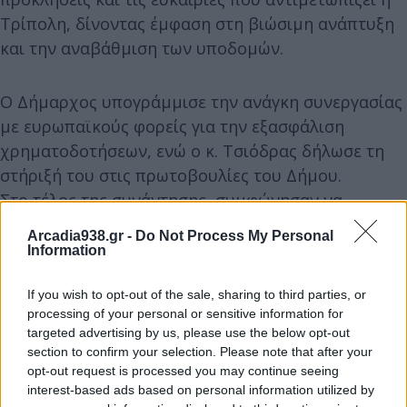
Τρίπολη, δίνοντας έμφαση στη βιώσιμη ανάπτυξη
και την αναβάθμιση των υποδομών.
Ο Δήμαρχος υπογράμμισε την ανάγκη συνεργασίας
με ευρωπαϊκούς φορείς για την εξασφάλιση
χρηματοδοτήσεων, ενώ ο κ. Τσιόδρας δήλωσε τη
στήριξή του στις πρωτοβουλίες του Δήμου.
Στο τέλος της συνάντησης, συμφώνησαν να
διατηρήσουν ανοιχτή επικοινωνία και συνεργασία
Arcadia938.gr -
Do Not Process My Personal
για την προώθηση της ανάπτυξης της Τρίπολης.
Information
If you wish to opt-out of the sale, sharing to third parties, or
processing of your personal or sensitive information for
targeted advertising by us, please use the below opt-out
section to confirm your selection. Please note that after your
opt-out request is processed you may continue seeing
interest-based ads based on personal information utilized by