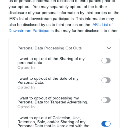
us or personal information disclosed to third parties prior to
your opt-out. You may separately opt-out of the further
disclosure of your personal information by third parties on the
IAB’s list of downstream participants. This information may
also be disclosed by us to third parties on the
IAB’s List of
Downstream Participants
that may further disclose it to other
third parties.
(Δ.Τ.)
Personal Data Processing Opt Outs
I want to opt-out of the Sharing of my
personal data.
Opted In
Διάβασε σχετικά
I want to opt-out of the Sale of my
Personal Data.
Κώστας Τζιούμης: Αξέχαστη βραδιά...
Opted In
Κώστας Τζιούμης: «Κάνουμε χαρούμενα τα
I want to opt-out of processing my
Personal Data for Targeted Advertising.
παιδιά μας στις κατασκηνώσεις μας!»
Opted In
Τζιούμης: "Ύψιστη προτεραιότητα η
I want to opt-out of Collection, Use,
προστασία της ζωής, της υγείας και της
Retention, Sale, and/or Sharing of my
Personal Data that Is Unrelated with the