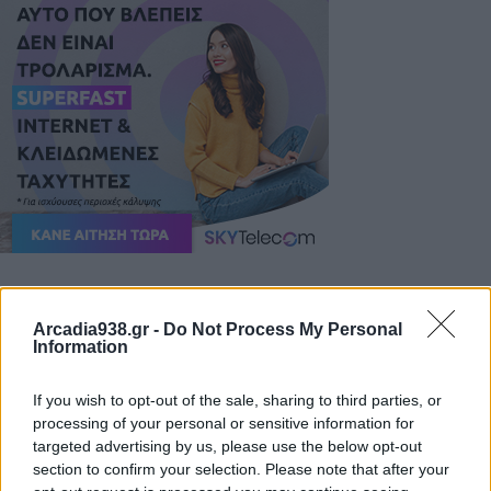
Ο Δήμαρχος τόνισε: «παραμένουμε αφοσιωμένοι
στην παροχή ποιοτικών εμπειριών για τα παιδιά
Arcadia938.gr -
Do Not Process My Personal
Information
και την προώθηση ενός υγιούς και χαρούμενου
περιβάλλοντος. Δεσμευόμαστε στα μελλοντικά
If you wish to opt-out of the sale, sharing to third parties, or
σχέδια για περαιτέρω ανάπτυξη και ενίσχυση των
processing of your personal or sensitive information for
targeted advertising by us, please use the below opt-out
δραστηριοτήτων».
section to confirm your selection. Please note that after your