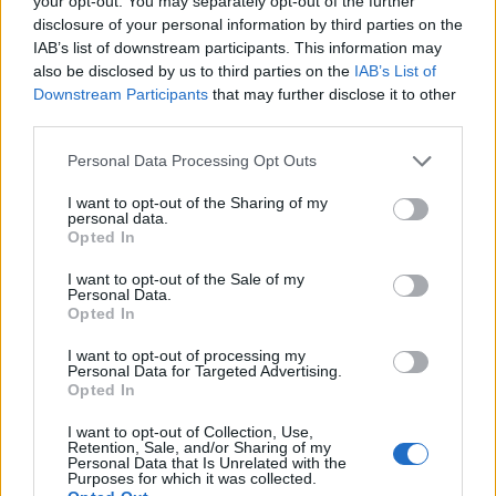
your opt-out. You may separately opt-out of the further
στο Παράλιο Άστρος
disclosure of your personal information by third parties on the
12.06.2026 13:34
IAB’s list of downstream participants. This information may
also be disclosed by us to third parties on the
IAB’s List of
Downstream Participants
that may further disclose it to other
third parties.
Νέα ειδικότητα θα λειτουργήσει
Personal Data Processing Opt Outs
στο Παράρτημα Άστρους της ΣΑΕΚ
I want to opt-out of the Sharing of my
Τρίπολης
personal data.
Opted In
10.06.2026 09:48
I want to opt-out of the Sale of my
Personal Data.
Opted In
Βλάσης: "Επαναλειτουργία για το
I want to opt-out of processing my
Ειδικό Δημοτικό Σχολείο Άστρους
Personal Data for Targeted Advertising.
και το Ειδικό Νηπιαγωγείο
Opted In
Λεωνιδίου"
I want to opt-out of Collection, Use,
09.06.2026 18:16
Retention, Sale, and/or Sharing of my
Personal Data that Is Unrelated with the
Purposes for which it was collected.