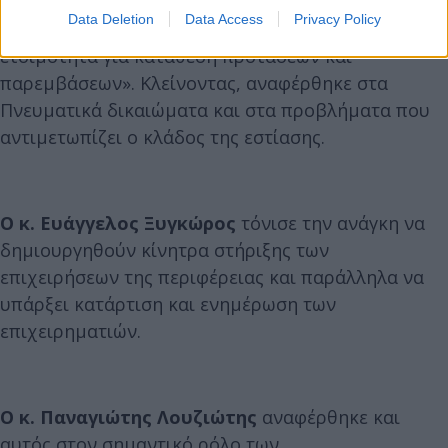
Δαμούλος τόνισε ότι «πρέπει να αφουγκραζόμαστε
Data Deletion
Data Access
Privacy Policy
τις ανάγκες των επιχειρήσεων και να είμαστε σε
ετοιμότητα για κατάθεση προτάσεων και
παρεμβάσεων». Κλείνοντας, αναφέρθηκε στα
Πνευματικά δικαιώματα και στα προβλήματα που
αντιμετωπίζει ο κλάδος της εστίασης.
Ο κ. Ευάγγελος Ξυγκώρος
τόνισε την ανάγκη να
δημιουργηθούν κίνητρα στήριξης των
επιχειρήσεων της περιφέρειας και παράλληλα να
υπάρξει κατάρτιση και ενημέρωση των
επιχειρηματιών.
Ο κ. Παναγιώτης Λουζιώτης
αναφέρθηκε και
αυτός στον σημαντικό ρόλο των