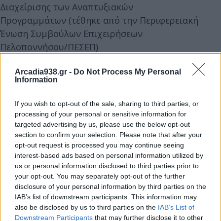
Διαχείρισης των Αναπτυξιακών
Προγραμμάτων (τέθηκε από την Περιφερειακή
Ένωση Συμβούλων Επιχειρήσεων
Πελοποννήσου/ΠΕΣΕΠ)
Arcadia938.gr -
Do Not Process My Personal
Information
Ο Προέδρος του ΠΕΣΠ κ. Ιωάννης Παναρίτης
ευχαρίστησε τους Προέδρους και τους
If you wish to opt-out of the sale, sharing to third parties, or
processing of your personal or sensitive information for
συμμετέχοντες της συνεδρίασης. Στην τοποθέτησή
targeted advertising by us, please use the below opt-out
του έθιξε το κόστος λειτουργίας των μικρομεσαίων
section to confirm your selection. Please note that after your
επιχειρήσεων που αποτελεί ένα από τα ακανθώδη
opt-out request is processed you may continue seeing
ζητήματα που αντιμετωπίζουν και τόνισε ότι είναι
interest-based ads based on personal information utilized by
us or personal information disclosed to third parties prior to
ζήτημα μείζονος σημασίας η δημιουργία και
your opt-out. You may separately opt-out of the further
απορρόφηση επενδυτικών εργαλείων για την
disclosure of your personal information by third parties on the
στήριξη του τοπικού επιχειρείν.
IAB’s list of downstream participants. This information may
also be disclosed by us to third parties on the
IAB’s List of
Downstream Participants
that may further disclose it to other