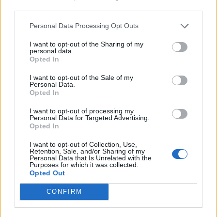
third parties.
Αναφέρθηκε επίσης στο πρόσφατο μέτρο
Personal Data Processing Opt Outs
«Ψηφιακό Πελατολόγιο»
και τις επιπτώσεις του
στους κλάδους εφαρμογής του. Οι νομοί της
I want to opt-out of the Sharing of my
personal data.
Περιφέρειας Πελοποννήσου είναι αγροτικοί και η
Opted In
στόχευση όλων πρέπει να είναι η στήριξη του
I want to opt-out of the Sale of my
πρωτογενούς και δευτερογενούς τομέα.
Personal Data.
Opted In
I want to opt-out of processing my
Personal Data for Targeted Advertising.
Στη συνέχεια πήραν το λόγο οι Αντιπρόεδροι
Opted In
του ΠΕΣΠ:
I want to opt-out of Collection, Use,
Retention, Sale, and/or Sharing of my
Personal Data that Is Unrelated with the
Purposes for which it was collected.
Opted Out
Ο κ. Φώτης Δαμούλος
επεσήμανε τη σημασία των
επενδυτικών προγραμμάτων και την ανάγκη για
CONFIRM
αξιοποίηση αυτών από τις επιχειρήσεις. Ο κ.