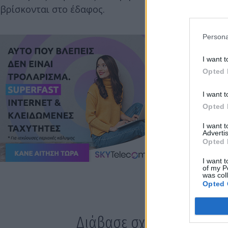
βρίσκονται στο έδαφος.
Persona
I want t
Opted 
I want t
Opted 
I want 
Advertis
Opted 
I want t
of my P
was col
Opted 
Διάβασε σχετικά