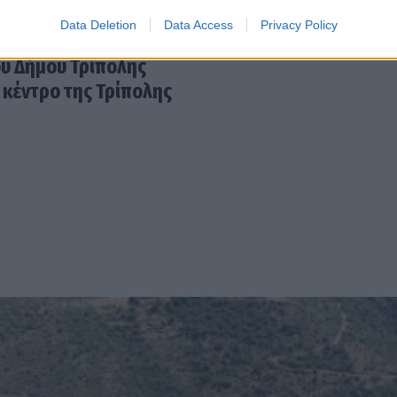
Data Deletion
Data Access
Privacy Policy
ν Τρίτη στο Καστρί
ου Δήμου Τρίπολης
 κέντρο της Τρίπολης