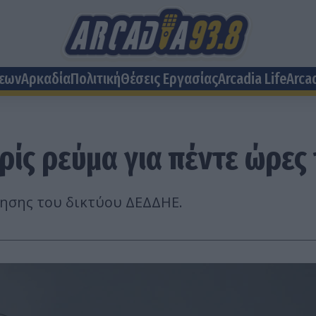
σεων
Αρκαδία
Πολιτική
Θέσεις Eργασίας
Arcadia Life
Arca
ωρίς ρεύμα για πέντε ώρε
ησης του δικτύου ΔΕΔΔΗΕ.