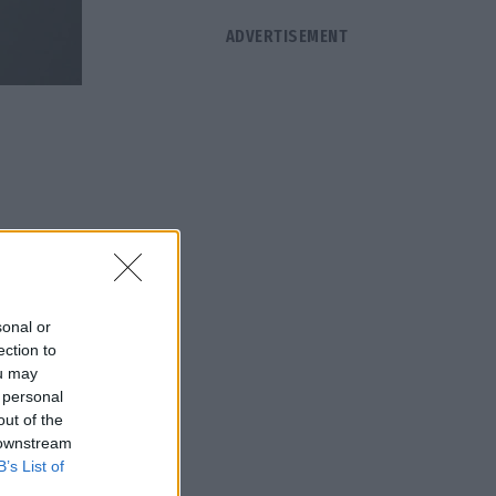
 της
sonal or
ection to
ou may
 πρέπει να
 personal
out of the
 downstream
B’s List of
ω και αν