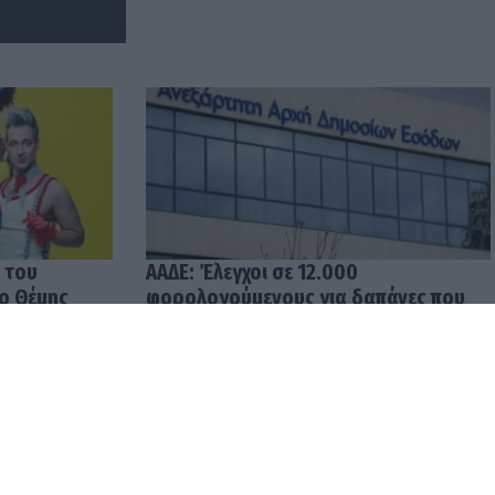
 του
ΑΑΔΕ: Έλεγχοι σε 12.000
 ο Θέμης
φορολογούμενους για δαπάνες που
υπερβαίνουν τα δηλωθέντα
εισοδήματα
04.08.2026 12:48