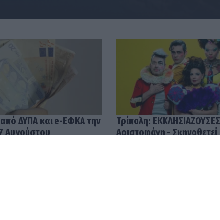
 από ΔΥΠΑ και e-ΕΦΚΑ την
Τρίπολη: ΕΚΚΛΗΣΙΑΖΟΥΣΕΣ
7 Αυγούστου
Αριστοφάνη - Σκηνοθετεί
Μουμουλίδης
58
04.08.2026 12:52