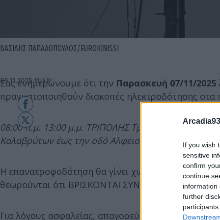
ΒΑΣΙΛΗΣ ΠΑΠΑΔΟΠΟΥΛΟΣ/EUROKINISSI
05.11.2025 11:48
Σας ενημερώνουμε ότι την
Παρασκευή 07/11/2025
πραγματοποιηθούν διακοπές ηλεκτροδότησης στα π
Arcadia93
08:00 π.μ. 13:00 μ.μ. ΤΡΙΠΟΛΗΣ Τμήμα Δ.Δ. Τρίπολη
Καλαβρύτων έως την οδό Αλφειού!!!
If you wish 
sensitive in
confirm you
Η επανατροφοδότηση θα γίνει χωρίς προειδοποίηση, 
continue se
θεωρούνται ότι ΒΡΙΣΚΟΝΤΑΙ ΣΥΝΕΧΕΙΑ ΥΠΟ ΤΑΣΗ.
information 
further disc
participants
Για λόγους ασφαλείας, απαγορεύεται η προσέγγιση 
Downstream 