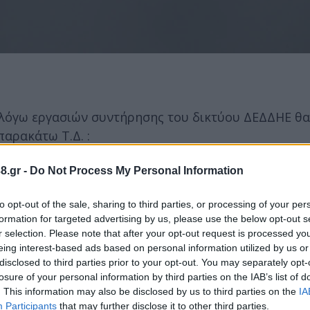
λόγω εργασιών συντήρησης του δικτύου ΔΕΔΔΗΕ θα
αρακάτω Τ.Δ. :
8.gr -
Do Not Process My Personal Information
ς και συγκεκριμένα η οδός Επαμεινώνδα από το ύψος
to opt-out of the sale, sharing to third parties, or processing of your per
formation for targeted advertising by us, please use the below opt-out s
r selection. Please note that after your opt-out request is processed y
γι' αυτό λοιπόν οι εγκαταστάσεις και τα δίκτυα θα
eing interest-based ads based on personal information utilized by us or
disclosed to third parties prior to your opt-out. You may separately opt-
losure of your personal information by third parties on the IAB’s list of
. This information may also be disclosed by us to third parties on the
IA
στους αγωγούς ή σε άλλα στοιχεία του δικτύου, έστ
Participants
that may further disclose it to other third parties.