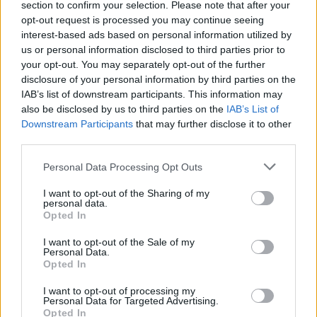
section to confirm your selection. Please note that after your
Θυμάτων Τεμπών.
opt-out request is processed you may continue seeing
interest-based ads based on personal information utilized by
us or personal information disclosed to third parties prior to
your opt-out. You may separately opt-out of the further
Διάβασε σχετικά
disclosure of your personal information by third parties on the
IAB’s list of downstream participants. This information may
also be disclosed by us to third parties on the
IAB’s List of
Κάλεσμα της Νομαρχιακής Αρκαδίας του
Downstream Participants
that may further disclose it to other
ΠΑΣΟΚ για συμμετοχή στο συλλαλητήριο για
third parties.
τα Τέμπη
Personal Data Processing Opt Outs
Αγωνιστική Συσπείρωση Εκπαιδευτικών: Το
Έγκλημα στα Τέμπη δε θα ξεχαστεί!
I want to opt-out of the Sharing of my
personal data.
Hellenic Train: Τι μετέφερε το τρένο που
Opted In
συγκρούστηκε στα Τέμπη
I want to opt-out of the Sale of my
Personal Data.
Opted In
Διάβασε περισσότερα
I want to opt-out of processing my
Personal Data for Targeted Advertising.
Opted In