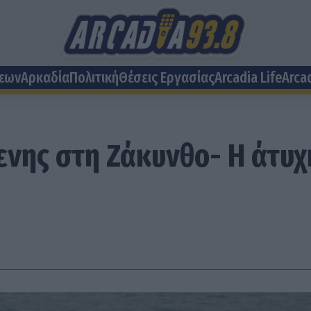
σεων
Αρκαδία
Πολιτική
Θέσεις Eργασίας
Arcadia Life
Arca
νης στη Ζάκυνθο- H άτυχ