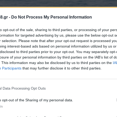
8.gr -
Do Not Process My Personal Information
to opt-out of the sale, sharing to third parties, or processing of your per
formation for targeted advertising by us, please use the below opt-out s
r selection. Please note that after your opt-out request is processed y
eing interest-based ads based on personal information utilized by us or
disclosed to third parties prior to your opt-out. You may separately opt-
losure of your personal information by third parties on the IAB’s list of
. This information may also be disclosed by us to third parties on the
IA
Participants
that may further disclose it to other third parties.
κή Αρχή της Ζακύνθου ότι μία 76χρονη ημεδαπή αν
 ¨ΑΡΓΑΣΙ¨ της Ζακύνθου. Η γυναίκα μεταφέρθηκε με
όπου διαπιστώθηκε ο θάνατός της. Προανάκριση δι
l Data Processing Opt Outs
o opt-out of the Sharing of my personal data.
In