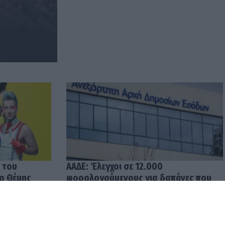
 του
ΑΑΔΕ: Έλεγχοι σε 12.000
 ο Θέμης
φορολογούμενους για δαπάνες που
υπερβαίνουν τα δηλωθέντα
εισοδήματα
04.08.2026 12:48