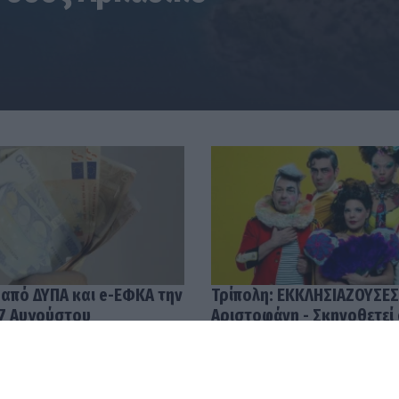
 από ΔΥΠΑ και e-ΕΦΚΑ την
Τρίπολη: ΕΚΚΛΗΣΙΑΖΟΥΣΕΣ
7 Αυγούστου
Αριστοφάνη - Σκηνοθετεί
Μουμουλίδης
58
04.08.2026 12:52