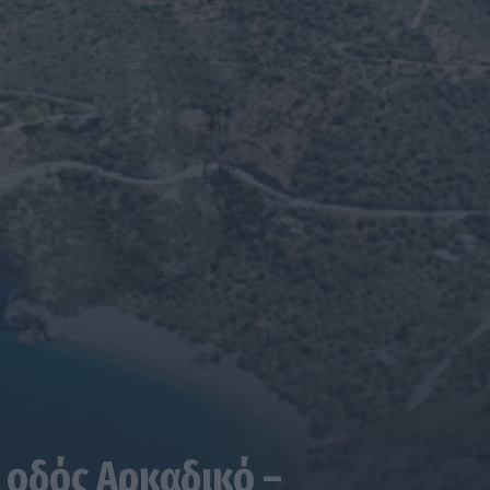
 οδός Αρκαδικό –