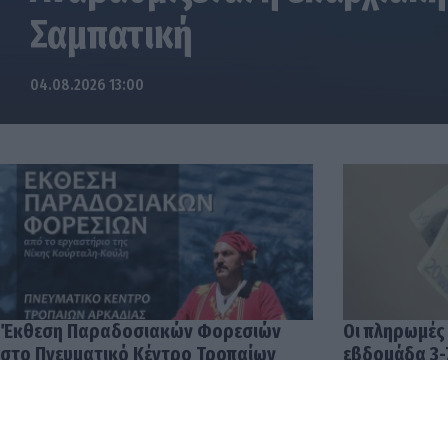
Σαμπατική
04.08.2026 13:00
Έκθεση Παραδοσιακών Φορεσιών
Οι πληρωμές
στο Πνευματικό Κέντρο Τροπαίων
εβδομάδα 3-
04.08.2026 12:57
03.08.2026 14: