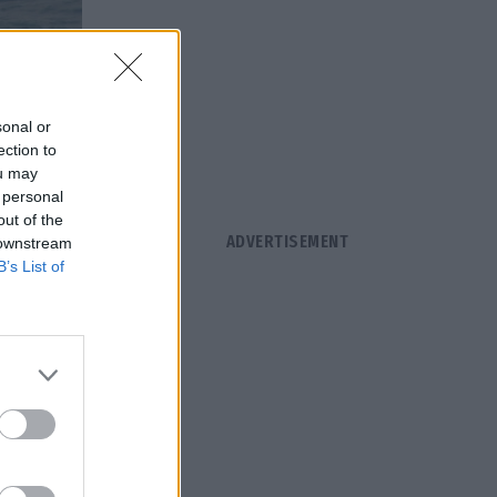
sonal or
ection to
ou may
 personal
out of the
 downstream
B’s List of
ασύρθηκε
 ασθενοφόρο
ενεργείται