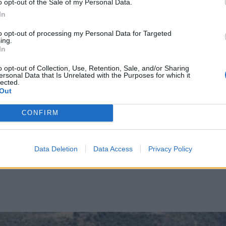
o opt-out of the Sale of my Personal Data.
In
to opt-out of processing my Personal Data for Targeted
ing.
In
ν τη τρίτη εβδομάδα της εκστρατείας «Μηδενι
»
o opt-out of Collection, Use, Retention, Sale, and/or Sharing
ersonal Data that Is Unrelated with the Purposes for which it
ποκτονίας στη Μεσσηνία
lected.
Out
τών που έγιναν το 2024 στην Ηλεία
CONFIRM
Data Deletion
Data Access
Privacy Policy
Κοινωνία