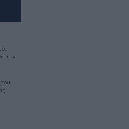
ού,
εί την
ήσου
ας