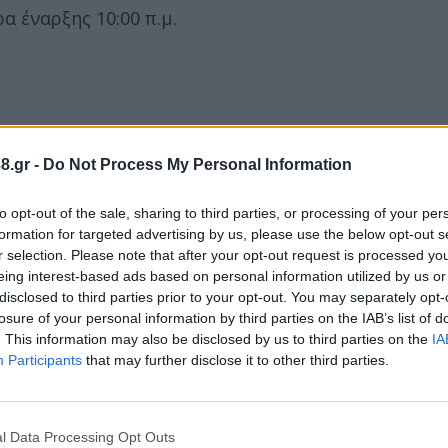
 έναρξης 10:00 π.μ.
8.gr -
Do Not Process My Personal Information
to opt-out of the sale, sharing to third parties, or processing of your per
formation for targeted advertising by us, please use the below opt-out s
r selection. Please note that after your opt-out request is processed y
eing interest-based ads based on personal information utilized by us or
disclosed to third parties prior to your opt-out. You may separately opt-
losure of your personal information by third parties on the IAB’s list of
. This information may also be disclosed by us to third parties on the
IA
Participants
that may further disclose it to other third parties.
μασία του σκακιού ως εργαλείου ανάπτυξης της στ
ας των μαθητών, συνδράμει στη διοργάνωση του
l Data Processing Opt Outs