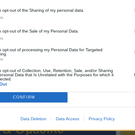
γωγή των αγώνων.
o opt-out of the Sharing of my personal data.
In
ορίες, οι ενδιαφερόμενοι μπορούν να επικοινωνήσ
.club.tripoli@gmail.com ή τηλεφωνικά στα 6932256
o opt-out of the Sale of my Personal Data.
48828891 (Βάγια Βλαχάκη, Γραμματέας Σ.Σ.Τ.).
In
to opt-out of processing my Personal Data for Targeted
ing.
In
o opt-out of Collection, Use, Retention, Sale, and/or Sharing
ersonal Data that Is Unrelated with the Purposes for which it
lected.
Out
CONFIRM
Data Deletion
Data Access
Privacy Policy