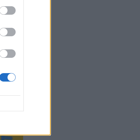
ουν με τους
075