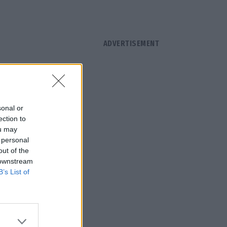
sonal or
ection to
ou may
 personal
out of the
 downstream
B’s List of
ρατηγικής