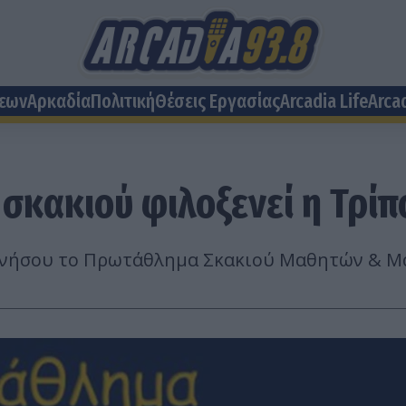
σεων
Αρκαδία
Πολιτική
Θέσεις Eργασίας
Arcadia Life
Arca
σκακιού φιλοξενεί η Τρίπ
ννήσου το Πρωτάθλημα Σκακιού Μαθητών & Μ