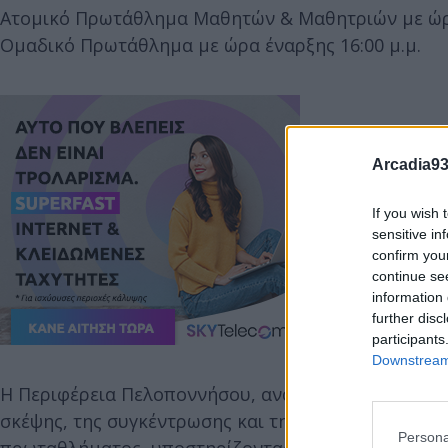
Ατομικό Πρωτάθλημα Μαθητών & Μαθητριών με ώρα
Ομαδικό Πρωτάθλημα με ώρα έναρξης 16:00 μ.μ.
Arcadia93
If you wish 
sensitive in
confirm you
continue se
information 
further disc
participants
Downstream 
Η Περιφέρεια Πελοποννήσου, αναγνωρίζοντας τη ση
σκέψης, της συγκέντρωσης και της δημιουργικότητ
Persona