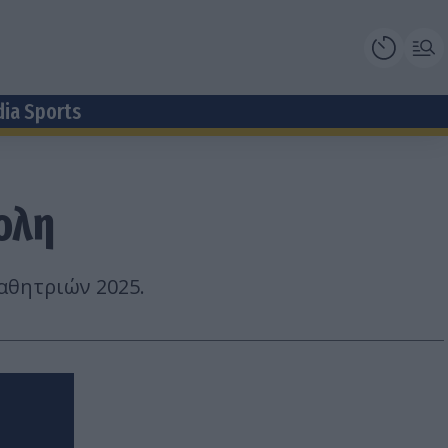
dia Sports
ολη
αθητριών 2025.