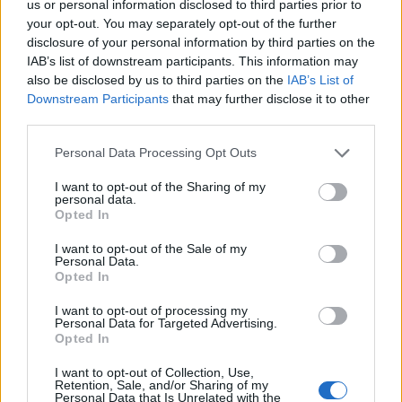
us or personal information disclosed to third parties prior to
your opt-out. You may separately opt-out of the further
disclosure of your personal information by third parties on the
IAB’s list of downstream participants. This information may
also be disclosed by us to third parties on the
IAB’s List of
Downstream Participants
that may further disclose it to other
third parties.
Personal Data Processing Opt Outs
I want to opt-out of the Sharing of my
personal data.
Opted In
I want to opt-out of the Sale of my
Personal Data.
Opted In
Στο εργαστήριο συμμετείχαν η Αντιδήμαρχος
Κοινωνικής Πρόνοιας και Αλληλεγγύης του Δήμου
I want to opt-out of processing my
Personal Data for Targeted Advertising.
Τρίπολης κ. Κορώνη – Παπαντωνίου Κλειώ, ο κ.
Opted In
Λέγγας Μάρκος μέλος της Εθνική Ένωση Αγροτικών
I want to opt-out of Collection, Use,
Συνεταιρισμών, πρόεδρος του Αγροτικού
Retention, Sale, and/or Sharing of my
Personal Data that Is Unrelated with the