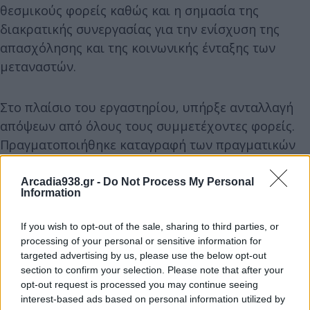
θεσμικούς φορείς καθώς και η σημασία της
διακρατικής συνεργασίας για την ενίσχυση της
απασχόλησης και της κοινωνικής ένταξης των
μεταναστών.
Στο πλαίσιο του εργαστηρίου, υπήρξε ανταλλαγή
απόψεων από όλους τους συμμετέχοντες φορείς.
Πραγματοποιήθηκε καταγραφή των πραγματικών
τοπικών αναγκών και ελλείψεων εργατικού
δυναμικού στον πρωτογενή τομέα, έγινε η
Arcadia938.gr -
Do Not Process My Personal
Information
αποτύπωση του τοπικού πλαισίου ένταξης και
υποστήριξης μεταναστών, καθώς και η
If you wish to opt-out of the sale, sharing to third parties, or
συνδιαμόρφωση ενός λειτουργικού μηχανισμού
processing of your personal or sensitive information for
εκπαίδευσης και αντιστοίχισης εργασίας,
targeted advertising by us, please use the below opt-out
section to confirm your selection. Please note that after your
προσαρμοσμένου στις ανάγκες της Περιφέρειας
opt-out request is processed you may continue seeing
Πελοποννήσου.
interest-based ads based on personal information utilized by