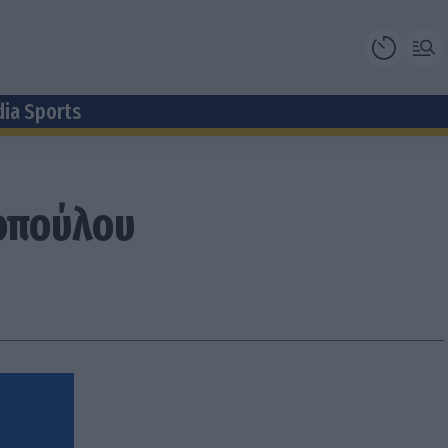
dia Sports
οπούλου