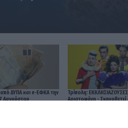
 από ΔΥΠΑ και e-ΕΦΚΑ την
Τρίπολη: ΕΚΚΛΗΣΙΑΖΟΥΣΕΣ
7 Αυγούστου
Αριστοφάνη - Σκηνοθετεί
Μουμουλίδης
58
04.08.2026 12:52