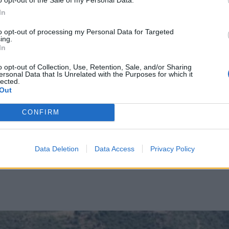
In
to opt-out of processing my Personal Data for Targeted
ing.
In
σιδηροδρομικό σταθμό Τρίπολης
o opt-out of Collection, Use, Retention, Sale, and/or Sharing
ersonal Data that Is Unrelated with the Purposes for which it
lon Trail στα Λαγκάδια
lected.
ω της Σ.Α.Ε.Κ. του Παναρκαδικού Νοσοκομείου Τ
Out
CONFIRM
Data Deletion
Data Access
Privacy Policy
δία
Κοινωνία