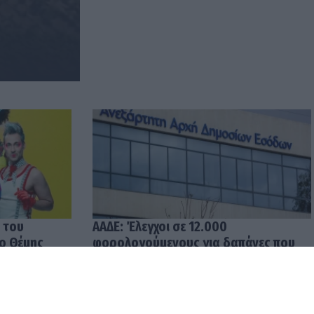
 του
ΑΑΔΕ: Έλεγχοι σε 12.000
 ο Θέμης
φορολογούμενους για δαπάνες που
υπερβαίνουν τα δηλωθέντα
εισοδήματα
04.08.2026 12:48