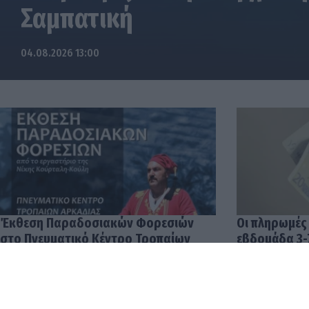
Σαμπατική
04.08.2026 13:00
Έκθεση Παραδοσιακών Φορεσιών
Οι πληρωμές
στο Πνευματικό Κέντρο Τροπαίων
εβδομάδα 3-
04.08.2026 12:57
03.08.2026 14: