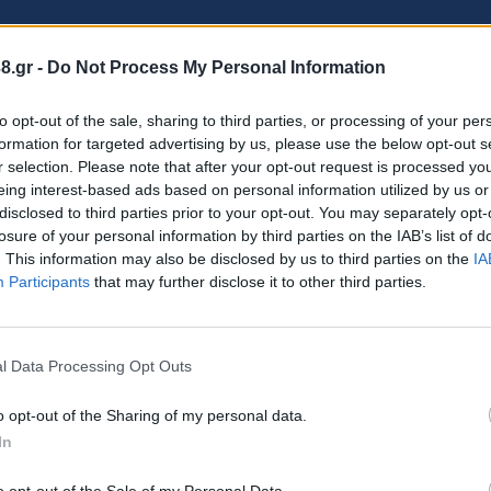
8.gr -
Do Not Process My Personal Information
to opt-out of the sale, sharing to third parties, or processing of your per
formation for targeted advertising by us, please use the below opt-out s
τοποιείται διακοπή υδροδότησης λόγω βλάβης στο 
r selection. Please note that after your opt-out request is processed y
eing interest-based ads based on personal information utilized by us or
disclosed to third parties prior to your opt-out. You may separately opt-
losure of your personal information by third parties on the IAB’s list of
ό τη διασταύρωσή της με την οδό Δήμητρος έως τη
. This information may also be disclosed by us to third parties on the
IA
ις ενδιάμεσες και παρακείμενες οδούς της περιοχής
Participants
that may further disclose it to other third parties.
ίπου τις 15:00 μ.μ.
l Data Processing Opt Outs
ύτερη δυνατή αποκατάσταση της βλάβης και την επ
o opt-out of the Sharing of my personal data.
In
o opt-out of the Sale of my Personal Data.