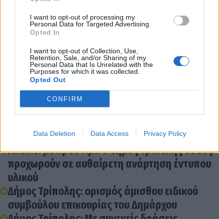
I want to opt-out of processing my
Personal Data for Targeted Advertising.
Opted In
I want to opt-out of Collection, Use,
Retention, Sale, and/or Sharing of my
Personal Data that Is Unrelated with the
Purposes for which it was collected.
Opted Out
Διάβασε σχετικά
CONFIRM
Και στα ΚΕΠ του δήμου Τρίπολης θα μπορείτε
Data Deletion
Data Access
Privacy Policy
ν' αποκτήσετε Προσωπικό Αριθμό!
Απειλεί με πρόστιμα ο δήμος Τρίπολης όσους
προχωρούν σε αυθαίρετη ανάρτηση έντυπου
υλικού
Δήμος Τρίπολης: ορισμός άμισθου ειδικού
συμβούλου επικουρίας του Δημάρχου
Δήμος Τρίπολης: Με συνεχείς δράσεις