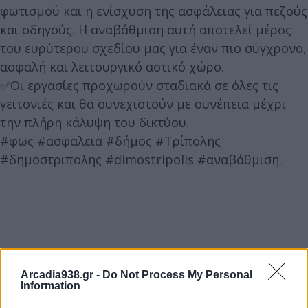
φωτισμού και η ενίσχυση της ασφάλειας για πεζούς
και οδηγούς. Η αναβάθμιση αυτή αποτελεί μέρος
του ευρύτερου σχεδίου μας για έναν πιο σύγχρονο,
ασφαλή και λειτουργικό αστικό χώρο.
✅Οι εργασίες προχωρούν σταδιακά σε όλες τις
γειτονιές και θα συνεχιστούν με συνέπεια μέχρι
την πλήρη κάλυψη του δικτύου.
#φως #ασφαλεια #δήμος #Τρίπολης
#δημοστριπολης #dimostripolis #αναβάθμιση.
Arcadia938.gr -
Do Not Process My Personal
Information