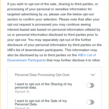
κυρίως στα δυτικά και τα βόρεια ηπειρωτικά όπου
If you wish to opt-out of the sale, sharing to third parties, or
θα σημειωθούν λίγες τοπικές βροχές ή όμβροι στα
processing of your personal or sensitive information for
ορεινά.
targeted advertising by us, please use the below opt-out
section to confirm your selection. Please note that after your
opt-out request is processed you may continue seeing
Οι άνεμοι θα είναι στα δυτικά αρχικά μεταβλητοί 3
interest-based ads based on personal information utilized by
με 4 και από το μεσημέρι θα πνέουν δυτικοί
us or personal information disclosed to third parties prior to
your opt-out. You may separately opt-out of the further
βορειοδυτικοί 4 με 5 μποφόρ. Στα ανατολικά θα
disclosure of your personal information by third parties on the
πνέουν από βόρειες διευθύνσεις 4 με 6 και στο
IAB’s list of downstream participants. This information may
Αιγαίο τοπικά 7 μποφόρ. Η θερμοκρασία δεν θα
also be disclosed by us to third parties on the
IAB’s List of
Downstream Participants
that may further disclose it to other
σημειώσει αξιόλογη μεταβολή και θα φτάσει στα
third parties.
νησιά του Ιονίου και τα ηπειρωτικά τους 30 με 32
βαθμούς και στην ανατολική νησιωτική χώρα τους
Personal Data Processing Opt Outs
27 με 29, τοπικά στα νοτιοανατολικά τους 30
I want to opt-out of the Sharing of my
βαθμούς Κελσίου.
personal data.
Opted In
I want to opt-out of the Sale of my
Personal Data.
Opted In