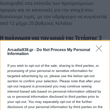
διατηρηθεί στα επίπεδα των προηγούμενων
ημερών και σε κανονικές για την εποχή που
διανύουμε τιμές, με τον υδράργυρο να κυμαίνεται
από 12 μέχρι 25 βαθμούς Κελσίου.
Η πρόγνωση για τον καιρό της Τετάρτης 3
Ιουνίου
Arcadia938.gr -
Do Not Process My Personal
Information
Με ήλιο αναμένεται να κυλήσει και αύριο ο καιρός
στην Τρίπολη, σύμφωνα με τα έως τώρα στοιχεία
If you wish to opt-out of the sale, sharing to third parties, or
της Ε.Μ.Υ. Δεν αποκλείεται, όμως και αύριο να
processing of your personal or sensitive information for
υπάρχουν διαστήματα με κατά τόπους αραιή
targeted advertising by us, please use the below opt-out
section to confirm your selection. Please note that after your
συννεφιά. Την ίδια ώρα, στην υπόλοιπη χώρα,
opt-out request is processed you may continue seeing
αναμένεται γενικά αίθριος καιρός, με πρόσκαιρες
interest-based ads based on personal information utilized by
νεφώσεις στα ηπειρωτικά τις μεσημβρινές και
us or personal information disclosed to third parties prior to
your opt-out. You may separately opt-out of the further
απογευματινές ώρες και πιθανότητα τοπικών
disclosure of your personal information by third parties on the
όμβρων κυρίως στα βόρεια ορεινά. Η ορατότητα