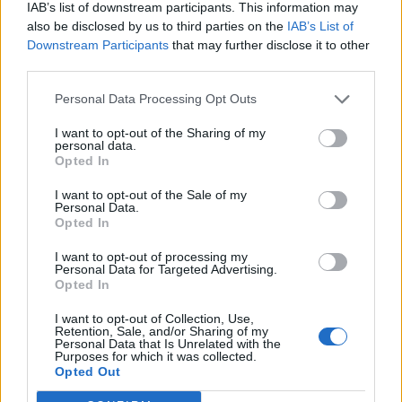
IAB’s list of downstream participants. This information may
τις πρωινές και βραδινές ώρες στα ηπειρωτικά θα
also be disclosed by us to third parties on the
IAB’s List of
είναι τοπικά περιορισμένη. Οι άνεμοι θα πνέουν
Downstream Participants
that may further disclose it to other
third parties.
από νότιες διευθύνσεις 3 με 5 και στο Αιγαίο
τοπικά 6 μποφόρ.
Personal Data Processing Opt Outs
Η θερμοκρασία δεν θα σημειώσει αξιόλογη
I want to opt-out of the Sharing of my
μεταβολή. Θα φτάσει στις περισσότερες περιοχές
personal data.
Opted In
τους 29 με 32 βαθμούς και τοπικά στα ανατολικά
ηπειρωτικά τους 33 με 34 βαθμούς Κελσίου.
I want to opt-out of the Sale of my
Personal Data.
Opted In
I want to opt-out of processing my
Personal Data for Targeted Advertising.
Opted In
Διάβασε σχετικά
I want to opt-out of Collection, Use,
Retention, Sale, and/or Sharing of my
Τρίπολη: Ο καιρός σήμερα, 1η Ιουνίου 2026
Personal Data that Is Unrelated with the
Purposes for which it was collected.
Τρίπολη: Ο καιρός σήμερα, 31 Μαΐου
Opted Out
Τρίπολη: Ο καιρός σήμερα, 30 Μαΐου 2026