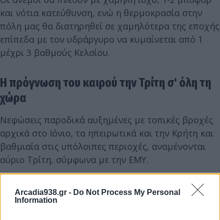
και νότια κατεύθυνση, ενώ η θερμοκρασία στην
πόλη μας θα διατηρηθεί σε χαμηλότερα της εποχής
επίπεδα με τον υδράργυρο να κυμαίνεται από 1
μέχρι 3 βαθμούς Κελσίου.
Η πρόγνωση του καιρού την Τρίτη σ' όλη τη
χώρα
Νεφώσεις παροδικά αυξημένες με τοπικές βροχές
αρχικά στο Ιόνιο, τα ηπειρωτικά και την Κρήτη και
βαθμιαία στις υπόλοιπες περιοχές, αναμένονται
αύριο Τρίτη, σύμφωνα με την ΕΜΥ.
Arcadia938.gr -
Do Not Process My Personal
Information