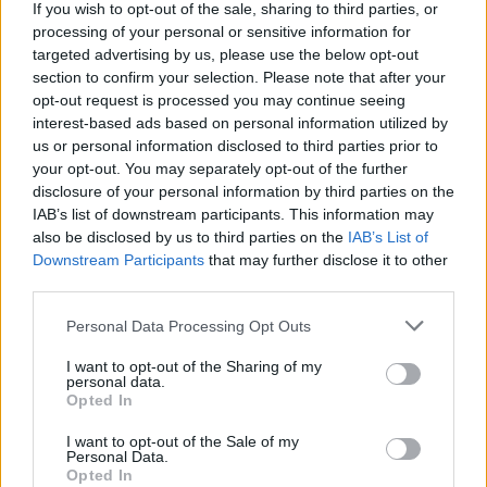
If you wish to opt-out of the sale, sharing to third parties, or
processing of your personal or sensitive information for
targeted advertising by us, please use the below opt-out
section to confirm your selection. Please note that after your
opt-out request is processed you may continue seeing
interest-based ads based on personal information utilized by
us or personal information disclosed to third parties prior to
your opt-out. You may separately opt-out of the further
disclosure of your personal information by third parties on the
IAB’s list of downstream participants. This information may
Σποραδικές καταιγίδες θα εκδηλωθούν τις πρωινές
also be disclosed by us to third parties on the
IAB’s List of
Downstream Participants
that may further disclose it to other
ώρες στο Ιόνιο και τη δυτική Κρήτη, βαθμιαία στις
third parties.
Κυκλάδες, τα νησιά του βορείου και ανατολικού
Αιγαίου και από το απόγευμα στα Δωδεκάνησα. Τα
Personal Data Processing Opt Outs
φαινόμενα τις απογευματινές ώρες στα βόρεια και
I want to opt-out of the Sharing of my
τη νύχτα στην ανατολική νησιωτική χώρα θα
personal data.
Opted In
σταματήσουν. Ασθενείς χιονοπτώσεις θα
σημειωθούν στα ηπειρωτικά ορεινά.
I want to opt-out of the Sale of my
Personal Data.
Opted In