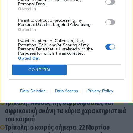
και στα δυτικά τοπικά 7 μποφόρ.
Personal Data.
Opted In
Η θερμοκρασία θα σημειώσει μικρή πτώση στα
I want to opt-out of processing my
Personal Data for Targeted Advertising.
βορειοδυτικά. Θα φτάσει στα βόρεια ηπειρωτικά
Opted In
και το Ιόνιο τους 18 με 19 βαθμούς, στα κεντρικά,
I want to opt-out of Collection, Use,
τα νότια ηπειρωτικά και την ανατολική νησιωτική
Retention, Sale, and/or Sharing of my
Personal Data that Is Unrelated with the
χώρα τους 21 με 22 και τοπικά στη βόρεια Κρήτη
Purposes for which it was collected.
Opted Out
και τα Δωδεκάνησα τους 23 με 24 βαθμούς Κελσίου.
CONFIRM
Διάβασε σχετικά
Data Deletion
Data Access
Privacy Policy
Τρίπολη: Άνοδος της θερμοκρασίας και
αφρικανική σκόνη τα κύρια χαρακτηριστικά
του καιρού
Τρίπολη: ο καιρός σήμερα, 22 Μαρτίου