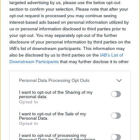
targeted advertising by us, please use the below opt-out
section to confirm your selection. Please note that after your
opt-out request is processed you may continue seeing
interest-based ads based on personal information utilized by
us or personal information disclosed to third parties prior to
your opt-out. You may separately opt-out of the further
disclosure of your personal information by third parties on the
IAB’s list of downstream participants. This information may
also be disclosed by us to third parties on the
IAB’s List of
Την ίδια ώρα στην υπόλοιπη Ελλάδα και
Downstream Participants
that may further disclose it to other
συγκεκριμένα, στα ανατολικά ηπειρωτικά, τις
third parties.
Σποράδες, την Εύβοια και την Κρήτη, αναμένονται
Personal Data Processing Opt Outs
νεφώσεις με ασθενείς τοπικές βροχές. Στην
υπόλοιπη χώρα λίγες νεφώσεις που από τις
I want to opt-out of the Sharing of my
personal data.
μεσημβρινές ώρες στα ηπειρωτικά θα αυξηθούν
Opted In
και θα σημειωθούν τοπικές βροχές ή όμβροι.
I want to opt-out of the Sale of my
Personal Data.
Opted In
Οι άνεμοι θα πνέουν από βόρειες διευθύνσεις, στα
δυτικά 3 με 4, στα ανατολικά 5 με 7 και από το
I want to opt-out of processing my
Personal Data for Targeted Advertising.