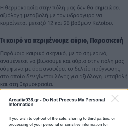
Η θερμοκρασία στην πόλη μας δεν θα σημειώσει
αξιόλογη μεταβολή με τον υδράργυρο να
κυμαίνεται μεταξύ 12 και 26 βαθμών Κελσίου.
Τι καιρό να περιμένουμε αύριο, Παρασκευή
Παρόμοιο καιρικό σκηνικό, με το σημερινό,
αναμένεται να βιώσουμε και αύριο στην πόλη μας
σύμφωνα με όσα αναφέρει το δελτίο πρόγνωσης
στο οποίο δεν γίνεται λόγος για αξιόλογη μεταβολή
και στη θερμοκρασία.
Arcadia938.gr -
Do Not Process My Personal
Information
If you wish to opt-out of the sale, sharing to third parties, or
processing of your personal or sensitive information for