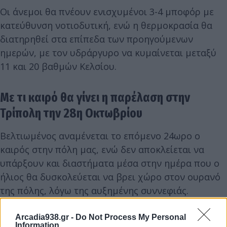
Οι άνεμοι θα πνέουν ενισχυμένοι 3-4 μποφόρ με
κατεύθυνση νοτιοδυτική, ενώ η θερμοκρασία θα
διατηρηθεί στα επίπεδα των προηγούμενων
ημερών, με τον υδράργυρο να κυμαίνεται μεταξύ
11 και 20 βαθμών Κελσίου.
Με τι καιρό θα γίνει η παρέλαση στην
Τρίπολη την 28η Οκτωβρίου
Βελτιωμένος αναμένεται το επόμενο 24ωρο ο
καιρός στην πόλη μας, ενώ δεν αποκλείεται να
υπάρξουν και διαστήματα μέσα στην ημέρα που ο
ήλιος θα δυσκολεύεται να βρει χώρο στον ουρανό
της πόλης, λόγω της αυξημένης συννεφιάς.
Arcadia938.gr -
Do Not Process My Personal
Information