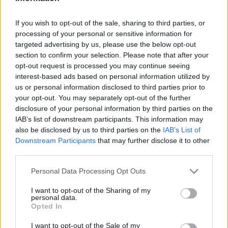
If you wish to opt-out of the sale, sharing to third parties, or
processing of your personal or sensitive information for
targeted advertising by us, please use the below opt-out
section to confirm your selection. Please note that after your
opt-out request is processed you may continue seeing
interest-based ads based on personal information utilized by
us or personal information disclosed to third parties prior to
your opt-out. You may separately opt-out of the further
disclosure of your personal information by third parties on the
IAB’s list of downstream participants. This information may
also be disclosed by us to third parties on the
IAB’s List of
Η θερμοκρασία δεν αναμένεται να σημειώσει
Downstream Participants
that may further disclose it to other
αξιόλογη μεταβολή. Κατά τ΄άλλα, αύριο Τρίτη 28
third parties.
Οκτωβρίου 2025, στην ανατολική νησιωτική χώρα
Personal Data Processing Opt Outs
αναμένονται αυξημένες νεφώσεις με τοπικές
βροχές μέχρι το απόγευμα. Στην υπόλοιπη χώρα
I want to opt-out of the Sharing of my
personal data.
λίγες νεφώσεις κατά τόπους αυξημένες κυρίως στο
Opted In
Ιόνιο και τα δυτικά και βόρεια ηπειρωτικά όπου θα
I want to opt-out of the Sale of my