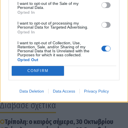
κατά τόπους και κατά διαστήματα πιο πυκνές. Η
I want to opt-out of the Sale of my
Personal Data.
ορατότητα θα είναι τοπικά περιορισμένη τις
Opted In
πρωινές και τις βραδινές ώρες.
I want to opt-out of processing my
Personal Data for Targeted Advertising.
Opted In
Οι άνεμοι θα πνέουν στα δυτικά ανατολικοί
νοτιοανατολικοί 4 με 5, πρόσκαιρα στο Ιόνιο 6 και
I want to opt-out of Collection, Use,
Retention, Sale, and/or Sharing of my
στα ανατολικά από βόρειες διευθύνσεις 3 με 5
Personal Data that Is Unrelated with the
Purposes for which it was collected.
μποφόρ. Η θερμοκρασία θα σημειώσει μικρή
Opted Out
άνοδο. Θα φτάσει τους 22 με 24 βαθμούς και
CONFIRM
τοπικά στην Κρήτη και τα Δωδεκάνησα τους 25
βαθμούς Κελσίου.
Data Deletion
Data Access
Privacy Policy
Διάβασε σχετικά
Τρίπολη: ο καιρός σήμερα, 30 Οκτωβρίου