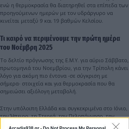
ενώ η θερμοκρασία θα διατηρηθεί στα επίπεδα των
προηγούμενων ημερών με τον υδράργυρο να
κινείται μεταξύ 9 και 19 βαθμών Κελσίου.
Τι καιρό να περιμένουμε την πρώτη ημέρα
του Νοέμβρη 2025
Το δελτίο πρόγνωσης της Ε.Μ.Υ. για αύριο Σάββατο,
πρωτομηνιά του Νοεμβρίου, για την Τρίπολη κάνει
λόγο για ακόμη πιο έντονα -σε σύγκριση με
σήμερα- στοιχεία και για θερμοκρασία που θα
σημειώσει αξιόλογη μεταβολή.
Στην υπόλοιπη Ελλάδα και συγκεκριμένα στο Ιόνιο,
την Ήπειρο, τη Στερεά, την Πελοπόννησο, την
Εύβοια και την Κρήτη αναμένονται αυξημένες
Arcadia938.gr -
Do Not Process My Personal