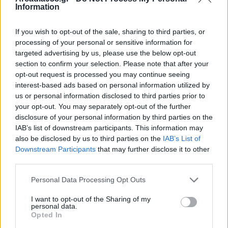
νεφώσεις με τοπικές βροχές και στα δυτικά
Information
μεμονωμένες καταιγίδες.
If you wish to opt-out of the sale, sharing to third parties, or
processing of your personal or sensitive information for
targeted advertising by us, please use the below opt-out
section to confirm your selection. Please note that after your
opt-out request is processed you may continue seeing
interest-based ads based on personal information utilized by
us or personal information disclosed to third parties prior to
your opt-out. You may separately opt-out of the further
disclosure of your personal information by third parties on the
IAB’s list of downstream participants. This information may
also be disclosed by us to third parties on the
IAB’s List of
Downstream Participants
that may further disclose it to other
third parties.
Personal Data Processing Opt Outs
Στη Μακεδονία και τη Θράκη νεφώσεις πρόσκαιρα
I want to opt-out of the Sharing of my
αυξημένες και από το μεσημέρι γενικά αίθριος
personal data.
Opted In
καιρός. Στις υπόλοιπες περιοχές αραιές νεφώσεις