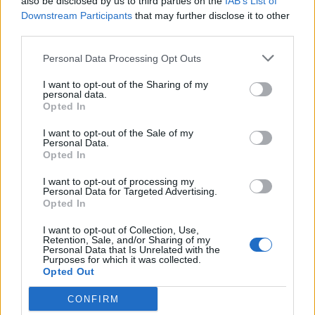
also be disclosed by us to third parties on the
IAB’s List of
Downstream Participants
that may further disclose it to other
Διάβασε σχετικά
third parties.
Personal Data Processing Opt Outs
Ο ΔΕΔΔΗΕ εφιστά την προσοχή των πελατών
I want to opt-out of the Sharing of my
για την αποφυγή εξαπάτησης
personal data.
Opted In
Παρίσταναν τους υπαλλήλους του ΔΕΔΔΗΕ και
εξαπατούσαν τον κόσμο
I want to opt-out of the Sale of my
Personal Data.
Σε εξέλιξη διαδικασία 9 προσλήψεων από τον
Opted In
ΔΕΔΔΗΕ Τρίπολης
I want to opt-out of processing my
Διακοπή ρεύματος την Τετάρτη στο Ίσαρη
Personal Data for Targeted Advertising.
Opted In
Διακοπή ρεύματος την Πέμπτη στην Τρίπολη
Τρίπολη: Σε ποιες οδούς θα διακοπεί το ρεύμα
I want to opt-out of Collection, Use,
Retention, Sale, and/or Sharing of my
αύριο, Κυριακή
Personal Data that Is Unrelated with the
Purposes for which it was collected.
Που θα πραγματοποιηθούν διακοπές
Opted Out
ρεύματος στην Αρκαδία την Τετάρτη
CONFIRM
Που θα γίνει προγραμματισμένη διακοπή