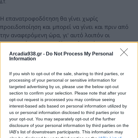
Δ.Τ.
Η επανατροφοδότηση θα γίνει χωρίς
προειδοποίηση και μπορεί να γίνει και πριν από
την αναφερόμενη ώρα, γι' αυτό λοιπόν οι
εγκαταστάσεις και τα δίκτυα θα πρέπει να
θεωρούνται ότι ΒΡΙΣΚΟΝΤΑΙ ΣΥΝΕΧΕΙΑ ΥΠΟ ΤΑΣΗ.
Arcadia938.gr -
Do Not Process My Personal
Information
Για λόγους ασφαλείας, απαγορεύεται η προσέγγιση
If you wish to opt-out of the sale, sharing to third parties, or
στους αγωγούς ή σε άλλα στοιχεία του δικτύου,
processing of your personal or sensitive information for
έστω και αν βρίσκονται στο έδαφος.
targeted advertising by us, please use the below opt-out
section to confirm your selection. Please note that after your
opt-out request is processed you may continue seeing
ΑΠΟ ΤΗ ΔΙΕΥΘΥΝΣΗ ΔΕΔΔΗΕ/ ΠΕΡΙΟΧΗ ΤΡΙΠΟΛΗΣ
interest-based ads based on personal information utilized by
us or personal information disclosed to third parties prior to
Πληροφορίες στο τηλέφωνο: 2710 373500 (Επιλογή
your opt-out. You may separately opt-out of the further
disclosure of your personal information by third parties on the
4)
IAB’s list of downstream participants. This information may