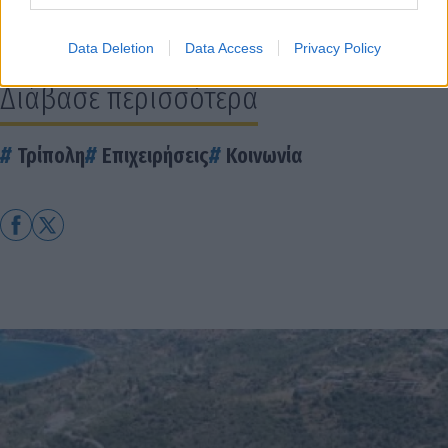
ρεύματος αύριο στην Τρίπολη
Data Deletion
Data Access
Privacy Policy
Διάβασε περισσότερα
Τρίπολη
Επιχειρήσεις
Κοινωνία