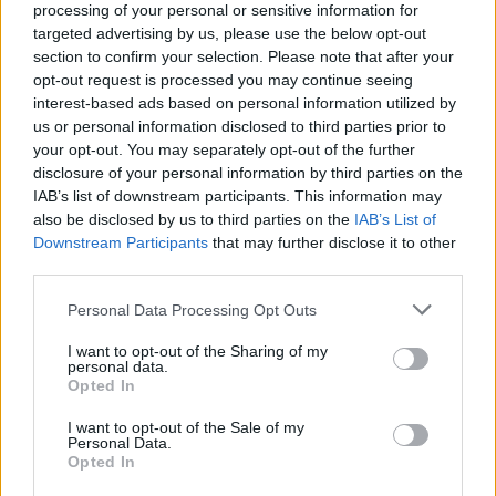
Εθνικής Άμυνας, ενώ συζητήθηκαν ζητήματα που
processing of your personal or sensitive information for
targeted advertising by us, please use the below opt-out
αφορούν τον εκσυγχρονισμό των Ελληνικών
section to confirm your selection. Please note that after your
Ενόπλων Δυνάμεων, την αξιοποίηση των
opt-out request is processed you may continue seeing
στρατιωτικών υποδομών της Πελοποννήσου,
interest-based ads based on personal information utilized by
us or personal information disclosed to third parties prior to
καθώς και τις προοπτικές περαιτέρω συνεργασίας
your opt-out. You may separately opt-out of the further
σε τομείς κοινού ενδιαφέροντος.
disclosure of your personal information by third parties on the
IAB’s list of downstream participants. This information may
Ιδιαίτερη αναφορά έγινε στη λειτουργία του νέου
also be disclosed by us to third parties on the
IAB’s List of
Downstream Participants
that may further disclose it to other
Κέντρου Διακλαδικής Εκπαίδευσης Μη
third parties.
Επανδρωμένων Αεροχημάτων, μια εξέλιξη που
αναβαθμίζει τον ρόλο της Τρίπολης στον σύγχρονο
Personal Data Processing Opt Outs
σχεδιασμό της εθνικής άμυνας, ενισχύοντας
I want to opt-out of the Sharing of my
personal data.
παράλληλα τη θέση της Πελοποννήσου στους
Opted In
τομείς της εκπαίδευσης, της τεχνολογίας και της
I want to opt-out of the Sale of my
καινοτομίας.
Personal Data.
Opted In
Η δημιουργία του νέου Κέντρου αποτελεί καρπό