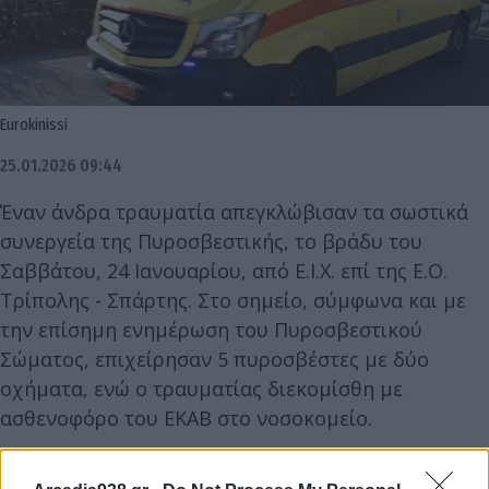
Eurokinissi
25.01.2026 09:44
Έναν άνδρα τραυματία απεγκλώβισαν τα σωστικά
συνεργεία της Πυροσβεστικής, το βράδυ του
Σαββάτου, 24 Ιανουαρίου, από Ε.Ι.Χ. επί της Ε.Ο.
Τρίπολης - Σπάρτης. Στο σημείο, σύμφωνα και με
την επίσημη ενημέρωση του Πυροσβεστικού
Σώματος, επιχείρησαν 5 πυροσβέστες με δύο
οχήματα, ενώ ο τραυματίας διεκομίσθη με
ασθενοφόρο του ΕΚΑΒ στο νοσοκομείο.
Τραυματισμένος άνδρας
#απεγκλωβίστηκε
από