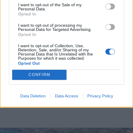
Καραϊσκάκη είναι κλειστό και γιατί
I want to opt-out of the Sale of my
Personal Data.
Κόρινθος: Σπείρα ανηλίκων αφαιρούσε
Opted In
τροχοφόρα
I want to opt-out of processing my
Τροχαίο ατύχημα στα Δολιανά
Personal Data for Targeted Advertising.
Opted In
I want to opt-out of Collection, Use,
Διάβασε περισσότερα
Retention, Sale, and/or Sharing of my
Personal Data that Is Unrelated with the
Purposes for which it was collected.
Opted Out
Τρίπολη
Αστυνομικό ρεπορτάζ
Πελοπόννησος
Κοινωνία
CONFIRM
Data Deletion
Data Access
Privacy Policy