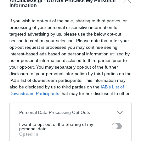
Arcadia938.gr -
Do Not Process My Personal
Information
Ε.Ι.Χ. αυτοκίνητο και παραδόθηκε σε ασθενοφόρο
του ΕΚΑΒ, συνεπεία τροχαίου, στο 55χλμ της Ε.Ο.
If you wish to opt-out of the sale, sharing to third parties, or
Τριπόλεως – Σπάρτης. Επιχείρησαν 5
processing of your personal or sensitive information for
#πυροσβέστες
με 2 οχήματα.
targeted advertising by us, please use the below opt-out
— Πυροσβεστικό Σώμα (@pyrosvestiki)
January 24, 2026
section to confirm your selection. Please note that after your
opt-out request is processed you may continue seeing
interest-based ads based on personal information utilized by
us or personal information disclosed to third parties prior to
Διάβασε σχετικά
your opt-out. You may separately opt-out of the further
disclosure of your personal information by third parties on the
IAB’s list of downstream participants. This information may
Θανατηφόρο τροχαίο στην Εθνική Οδό
also be disclosed by us to third parties on the
IAB’s List of
Πάτρας-Τρίπολης
Downstream Participants
that may further disclose it to other
Τροχαίο στην Αθηνών - Κορίνθου με έναν
third parties.
τραυματία
Personal Data Processing Opt Outs
Σε 9 συλλήψεις προχώρησε η ΕΛ.ΑΣ. πριν το
I want to opt-out of the Sharing of my
ΑSTERAS AKTOR - AEK
personal data.
Opted In
Τρίπολη: Δείτε ποιο τμήμα της οδού